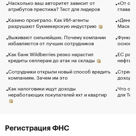
Насколько ваш авторитет зависит от
«От спо
атрибутов престижа? Тест для лидеров
глава к
Казино проиграло. Как ИИ-агенты
«Деньги
разрушают букмекерскую индустрию
Маск в 
Выживают сильнейших. Почему компании
Функции
избавляются от лучших сотрудников
основ э
Как банк Wildberries резко нарастил
ЕС раз
кредиты селлерам до атак на склады
нефти —
Сотрудники открыли новый способ вредить
Стресс 
компаниям. Зачем им это
доходов
Как налоговики ищут доходы
Что обв
неработающих покупателей яхт и квартир
для Tel
Регистрация ФНС