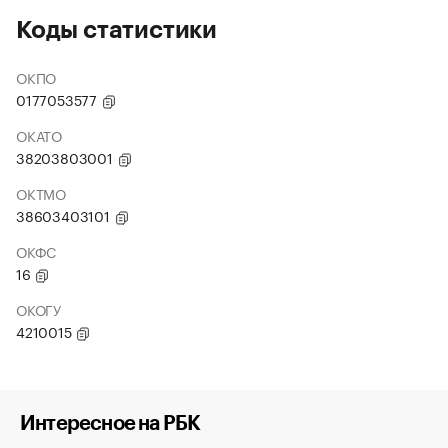
Коды статистики
ОКПО
0177053577
ОКАТО
38203803001
ОКТМО
38603403101
ОКФС
16
ОКОГУ
4210015
Интересное на РБК