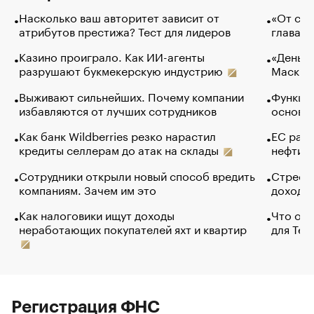
Насколько ваш авторитет зависит от
«От спо
атрибутов престижа? Тест для лидеров
глава к
Казино проиграло. Как ИИ-агенты
«Деньги
разрушают букмекерскую индустрию
Маск в 
Выживают сильнейших. Почему компании
Функции
избавляются от лучших сотрудников
основ э
Как банк Wildberries резко нарастил
ЕС раз
кредиты селлерам до атак на склады
нефти —
Сотрудники открыли новый способ вредить
Стресс 
компаниям. Зачем им это
доходов
Как налоговики ищут доходы
Что обв
неработающих покупателей яхт и квартир
для Tel
Регистрация ФНС