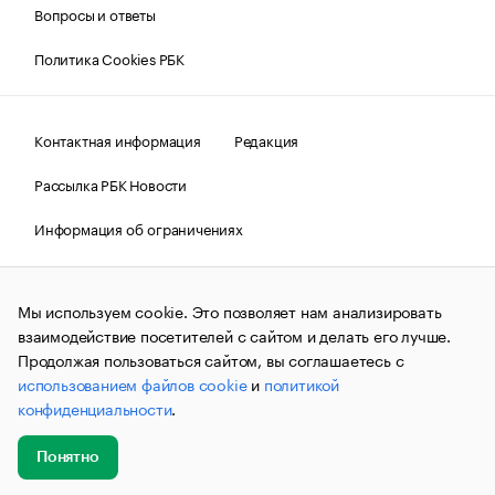
Вопросы и ответы
Политика Cookies РБК
Контактная информация
Редакция
Рассылка РБК Новости
Информация об ограничениях
Правовая информация
О соблюдении авторских прав
Мы используем cookie. Это позволяет нам анализировать
© АО «РОСБИЗНЕСКОНСАЛТИНГ»,
1995–2026.
Сообщения
и материалы информационного агентства «РБК»
взаимодействие посетителей с сайтом и делать его лучше.
(зарегистрировано Федеральной службой по надзору в сфере
Продолжая пользоваться сайтом, вы соглашаетесь с
связи, информационных технологий и массовых
использованием файлов cookie
и
политикой
коммуникаций (Роскомнадзор) 09.12.2015 за номером ИА
№ФС77-63848) сопровождаются пометкой «РБК». Отдельные
конфиденциальности
.
публикации могут содержать информацию,
не предназначенную для пользователей
до 18 лет.
companycardsfeedback@rbc.ru
Понятно
Добавить
Главное
Эксперты
Кейсы
Мероприятия