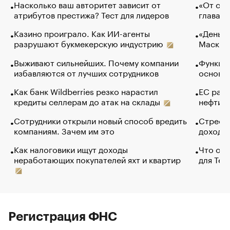
Насколько ваш авторитет зависит от
«От спо
атрибутов престижа? Тест для лидеров
глава к
Казино проиграло. Как ИИ-агенты
«Деньги
разрушают букмекерскую индустрию
Маск в 
Выживают сильнейших. Почему компании
Функции
избавляются от лучших сотрудников
основ э
Как банк Wildberries резко нарастил
ЕС раз
кредиты селлерам до атак на склады
нефти —
Сотрудники открыли новый способ вредить
Стресс 
компаниям. Зачем им это
доходов
Как налоговики ищут доходы
Что обв
неработающих покупателей яхт и квартир
для Tel
Регистрация ФНС