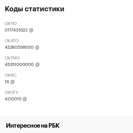
Коды статистики
ОКПО
0117435522
ОКАТО
45280556000
ОКТМО
45351000000
ОКФС
16
ОКОГУ
4210015
Интересное на РБК