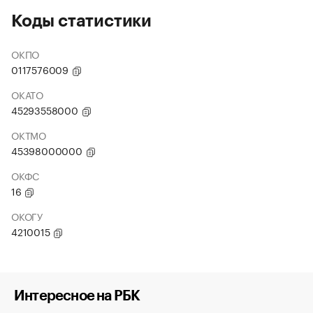
Коды статистики
ОКПО
0117576009
ОКАТО
45293558000
ОКТМО
45398000000
ОКФС
16
ОКОГУ
4210015
Интересное на РБК