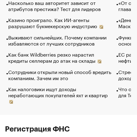
Насколько ваш авторитет зависит от
«От спо
атрибутов престижа? Тест для лидеров
глава к
Казино проиграло. Как ИИ-агенты
«Деньги
разрушают букмекерскую индустрию
Маск в 
Выживают сильнейших. Почему компании
Функции
избавляются от лучших сотрудников
основ э
Как банк Wildberries резко нарастил
ЕС раз
кредиты селлерам до атак на склады
нефти —
Сотрудники открыли новый способ вредить
Стресс 
компаниям. Зачем им это
доходов
Как налоговики ищут доходы
Что обв
неработающих покупателей яхт и квартир
для Tel
Регистрация ФНС