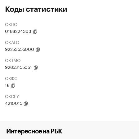
Коды статистики
ОКПО
0186224303
ОКАТО
92253555000
ОКТМО
92653155051
ОКФС
16
ОКОГУ
4210015
Интересное на РБК