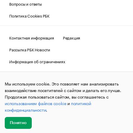
Вопросы и ответы
Политика Cookies РБК
Контактная информация
Редакция
Рассылка РБК Новости
Информация об ограничениях
Правовая информация
О соблюдении авторских прав
Мы используем cookie. Это позволяет нам анализировать
© АО «РОСБИЗНЕСКОНСАЛТИНГ»,
1995–2026.
Сообщения
и материалы информационного агентства «РБК»
взаимодействие посетителей с сайтом и делать его лучше.
(зарегистрировано Федеральной службой по надзору в сфере
Продолжая пользоваться сайтом, вы соглашаетесь с
связи, информационных технологий и массовых
использованием файлов cookie
и
политикой
коммуникаций (Роскомнадзор) 09.12.2015 за номером ИА
№ФС77-63848) сопровождаются пометкой «РБК». Отдельные
конфиденциальности
.
публикации могут содержать информацию,
не предназначенную для пользователей
до 18 лет.
companycardsfeedback@rbc.ru
Понятно
Добавить
Главное
Эксперты
Кейсы
Мероприятия