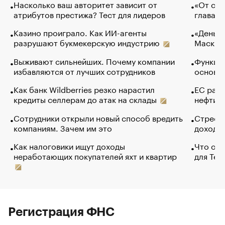
Насколько ваш авторитет зависит от
«От спо
атрибутов престижа? Тест для лидеров
глава к
Казино проиграло. Как ИИ-агенты
«Деньги
разрушают букмекерскую индустрию
Маск в 
Выживают сильнейших. Почему компании
Функции
избавляются от лучших сотрудников
основ э
Как банк Wildberries резко нарастил
ЕС раз
кредиты селлерам до атак на склады
нефти —
Сотрудники открыли новый способ вредить
Стресс 
компаниям. Зачем им это
доходов
Как налоговики ищут доходы
Что обв
неработающих покупателей яхт и квартир
для Tel
Регистрация ФНС