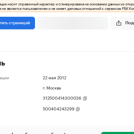
ия носит справочный характер и сгенерирована на основании данных из откр
 не является пользователем и не имеет деловых отношений с сервисом РБК Ко
Под
лять страницей
ль
ации
22 мая 2012
г. Москва
312500414300036
500404243299