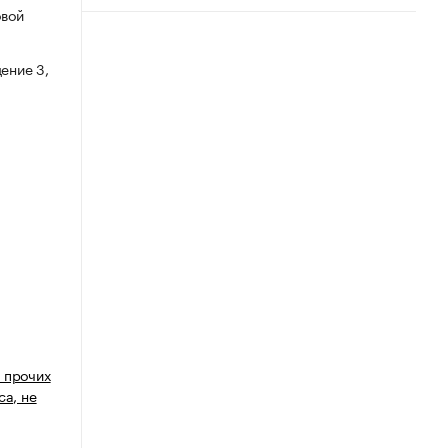
овой
ение 3,
 прочих
са, не