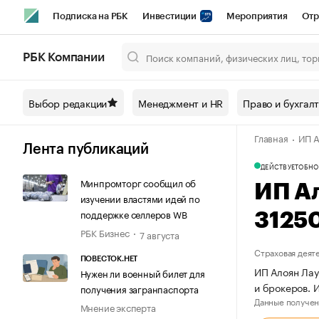
Подписка на РБК
Инвестиции
Мероприятия
Отр
Спорт
Школа управления РБК
РБК Образование
РБ
РБК Компании
Город
Стиль
Крипто
РБК Бизнес-среда
Дискусси
Выбор редакции
Менеджмент и HR
Право и бухгал
Спецпроекты СПб
Конференции СПб
Спецпроекты
Главная
ИП А
Технологии и медиа
Финансы
Рынок наличной валют
Лента публикаций
ДЕЙСТВУЕТ
ОБНО
Минпромторг сообщил об
ИП А
изучении властями идей по
поддержке селлеров WB
3125
РБК Бизнес
7 августа
Страховая деят
ПОВЕСТОК.НЕТ
ИП Алоян Лау
Нужен ли военный билет для
и брокеров.
получения загранпаспорта
Данные получен
Мнение эксперта