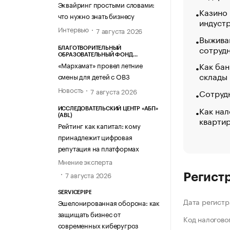
Эквайринг простыми словами:
Казино
что нужно знать бизнесу
индуст
Интервью
7 августа 2026
Выжива
сотруд
БЛАГОТВОРИТЕЛЬНЫЙ
ОБРАЗОВАТЕЛЬНЫЙ ФОНД
«МАРХАМАТ»
Как бан
«Мархамат» провел летние
склады
смены для детей с ОВЗ
Новость
7 августа 2026
Сотрудн
Как нал
ИССЛЕДОВАТЕЛЬСКИЙ ЦЕНТР «АБП»
(ABL)
кварти
Рейтинг как капитал: кому
принадлежит цифровая
репутация на платформах
Мнение эксперта
7 августа 2026
Регист
SERVICEPIPE
Дата регистр
Эшелонированная оборона: как
защищать бизнес от
Код налогово
современных киберугроз