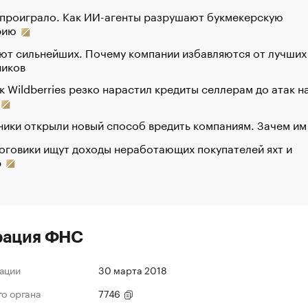
 проиграло. Как ИИ-агенты разрушают букмекерскую
рию
ют сильнейших. Почему компании избавляются от лучших
ников
к Wildberries резко нарастил кредиты селлерам до атак н
ики открыли новый способ вредить компаниям. Зачем им
оговики ищут доходы неработающих покупателей яхт и
р
рация ФНС
ации
30 марта 2018
го органа
7746