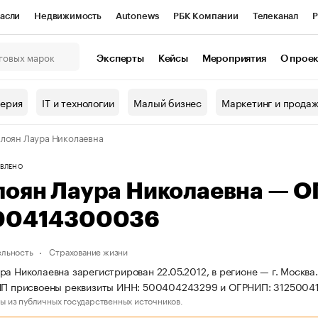
асли
Недвижимость
Autonews
РБК Компании
Телеканал
Р
К Курсы
РБК Life
Тренды
Визионеры
Национальные проекты
Эксперты
Кейсы
Мероприятия
О прое
онный клуб
Исследования
Кредитные рейтинги
Франшизы
Г
терия
IT и технологии
Малый бизнес
Маркетинг и прода
Проверка контрагентов
Политика
Экономика
Бизнес
лоян Лаура Николаевна
ы
ВЛЕНО
лоян Лаура Николаевна — 
00414300036
ельность
Страхование жизни
ра Николаевна зарегистрирован 22.05.2012, в регионе — г. Москва
 ИП присвоены реквизиты ИНН: 500404243299 и ОГРНИП: 312500
ы из публичных государственных источников.