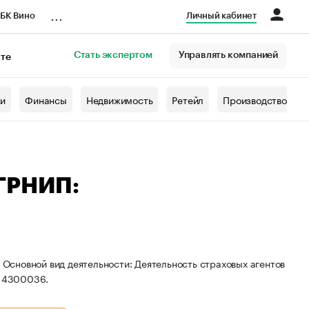
...
БК Вино
Личный кабинет
Стать экспертом
Управлять компанией
кте
азета
жи
Финансы
Недвижимость
Ретейл
Производство
ОГРНИП:
. Основной вид деятельности: Деятельность страховых агентов
414300036.