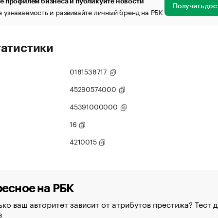
е профилем бизнеса и публикуйте новости
Получить дос
 узнаваемость и развивайте личный бренд на РБК
татистики
0181538717
45290574000
45391000000
16
4210015
есное на РБК
ко ваш авторитет зависит от атрибутов престижа? Тест д
в