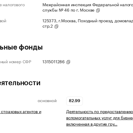
 налогового
Межрайонная инспекция Федеральной налог
службы № 46 по г. Москве
вой
125373, г.Москва, Походный проезд, домовлад
стр.2
ьные фонды
нный номер СФР
1315011286
еятельности
82.99
ОСНОВНОЙ
 страховых агентов и
Деятельность по предоставлению
вспомогательных услуг для бизне
включенная в другие гру…