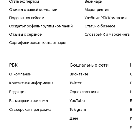
Стать экспертом
Вебинары
Отзывы о вашей компании
Мероприятия
Поделиться кейсом
Учебник РБК Компании
Создать профиль группы компаний
Статьи о бизнесе
Отзывы о сервисе
Словарь PR и маркетинга
Сертифицированные партнеры
РБК
Социальные сети
О компании
ВКонтакте
С
Контактная информация
Twitter
Е
Редакция
Одноклассники
Размещение рекламы
YouTube
Стажерская программа
Telegram
В
Дзен
К