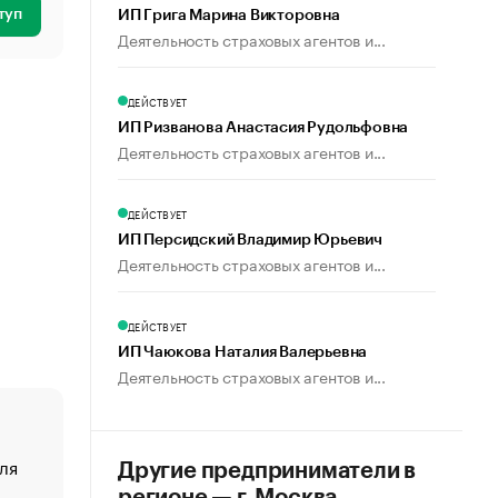
туп
ИП Грига Марина Викторовна
Деятельность страховых агентов и...
ДЕЙСТВУЕТ
ИП Ризванова Анастасия Рудольфовна
Деятельность страховых агентов и...
ДЕЙСТВУЕТ
ИП Персидский Владимир Юрьевич
Деятельность страховых агентов и...
ДЕЙСТВУЕТ
ИП Чаюкова Наталия Валерьевна
Деятельность страховых агентов и...
ля
«От спорта тело стареет иначе». Как живет глава ко
Другие предприниматели в
создавшей GTA