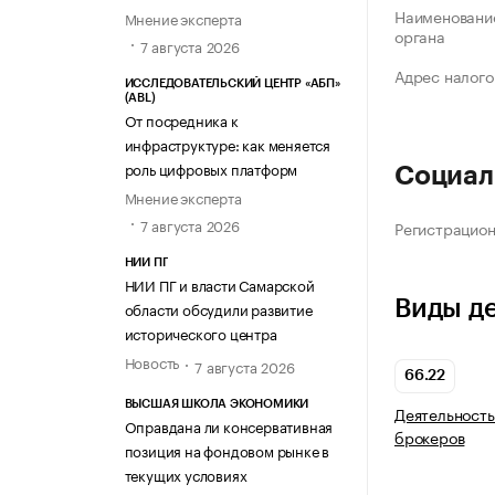
Наименование
Мнение эксперта
органа
7 августа 2026
Адрес налого
ИССЛЕДОВАТЕЛЬСКИЙ ЦЕНТР «АБП»
(ABL)
От посредника к
инфраструктуре: как меняется
роль цифровых платформ
Социал
Мнение эксперта
7 августа 2026
Регистрацио
НИИ ПГ
НИИ ПГ и власти Самарской
Виды д
области обсудили развитие
исторического центра
Новость
7 августа 2026
66.22
ВЫСШАЯ ШКОЛА ЭКОНОМИКИ
Деятельность
Оправдана ли консервативная
брокеров
позиция на фондовом рынке в
текущих условиях