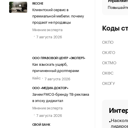
Управляйт
RICCHE
Повышайте
Клиентский сервис в
премиальной мебели: почему
продают не продавцы
Коды с
Мнение эксперта
7 августа 2026
ОКПО
ОКАТО
ООО ПРАВОВОЙ ЦЕНТР «ЭКСПЕРТ»
ОКТМО
Как взыскать ущерб,
причиненный дропперами
ОКФС
Кейс
7 августа 2026
ОКОГУ
ООО «МЕДИА-ДОКТОР»
Зачем FMCG-бренду ТВ-реклама
в эпоху диджитал
Мнение эксперта
Интер
7 августа 2026
Насколь
лидеро
СВОЙ БАНК