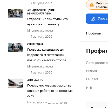
7 августа 2026
Информац
Компания
АО «ДЕЛОВОЙ ЦЕНТР
НЕЙРОХИРУРГИИ»
Судорожные приступы: что
Управ
нужно знать пациенту
Мнение эксперта
Профиль
7 августа 2026
СПЕКТРДАТА
Проверка кандидатов для
Профи
кадрового агентства: как
повысить качество отбора
Дата регистр
Мнение эксперта
Регион
7 августа 2026
ОГРНИП
АНО «АИПР»
Почему московские зарядные
ИНН
станции работают не в полную
силу
Интервью
7 августа 2026