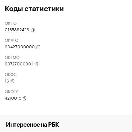
Коды статистики
ОКПО
0185892426
ОКАТО
60427000000
ОКТМО
60727000001
ОКФС
16
ОКОГУ
4210015
Интересное на РБК