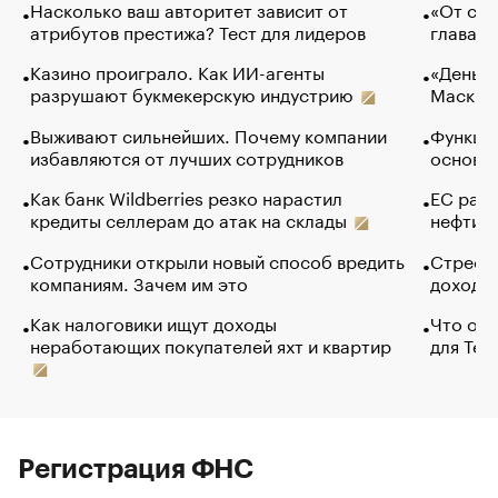
Насколько ваш авторитет зависит от
«От спо
атрибутов престижа? Тест для лидеров
глава к
Казино проиграло. Как ИИ-агенты
«Деньги
разрушают букмекерскую индустрию
Маск в 
Выживают сильнейших. Почему компании
Функции
избавляются от лучших сотрудников
основ э
Как банк Wildberries резко нарастил
ЕС раз
кредиты селлерам до атак на склады
нефти —
Сотрудники открыли новый способ вредить
Стресс 
компаниям. Зачем им это
доходов
Как налоговики ищут доходы
Что обв
неработающих покупателей яхт и квартир
для Tel
Регистрация ФНС