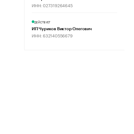
ИНН: 027319264645
ДЕЙСТВУЕТ
ИП Чуриков Виктор Олегович
ИНН: 632140556679