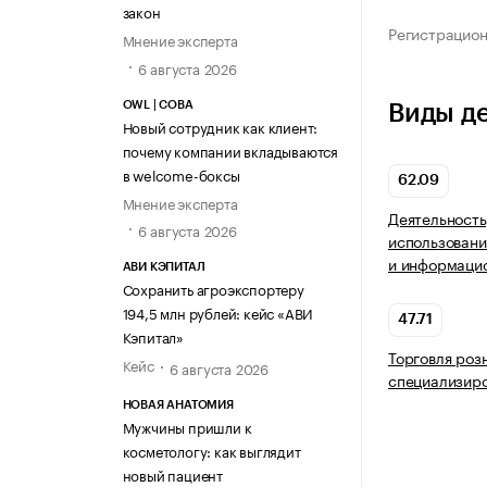
закон
Регистрацио
Мнение эксперта
6 августа 2026
OWL | СОВА
Виды д
Новый сотрудник как клиент:
почему компании вкладываются
в welcome-боксы
62.09
Мнение эксперта
Деятельность
6 августа 2026
использовани
и информацио
АВИ КЭПИТАЛ
Сохранить агроэкспортеру
194,5 млн рублей: кейс «АВИ
47.71
Кэпитал»
Торговля роз
Кейс
6 августа 2026
специализир
НОВАЯ АНАТОМИЯ
Мужчины пришли к
косметологу: как выглядит
новый пациент