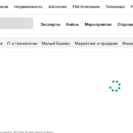
асли
Недвижимость
Autonews
РБК Компании
Телеканал
Р
К Курсы
РБК Life
Тренды
Визионеры
Национальные проекты
Эксперты
Кейсы
Мероприятия
О прое
уб
Исследования
Кредитные рейтинги
Франшизы
Газета
ия
IT и технологии
Малый бизнес
Маркетинг и продажи
Фина
Проверка контрагентов
Политика
Экономика
Бизнес
ы
шанин Артём Александрович