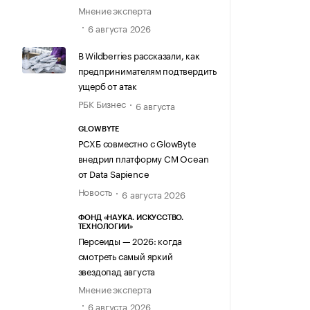
Мнение эксперта
6 августа 2026
В Wildberries рассказали, как
предпринимателям подтвердить
ущерб от атак
РБК Бизнес
6 августа
GLOWBYTE
РСХБ совместно с GlowByte
внедрил платформу CM Ocean
от Data Sapience
Новость
6 августа 2026
ФОНД «НАУКА. ИСКУССТВО.
ТЕХНОЛОГИИ»
Персеиды — 2026: когда
смотреть самый яркий
звездопад августа
Мнение эксперта
6 августа 2026