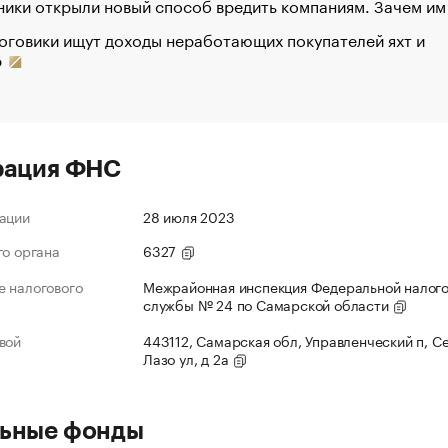
ики открыли новый способ вредить компаниям. Зачем им
оговики ищут доходы неработающих покупателей яхт и
р
рация ФНС
ации
28 июля 2023
го органа
6327
 налогового
Межрайонная инспекция Федеральной налог
службы № 24 по Самарской области
вой
443112, Самарская обл, Управленческий п, С
Лазо ул, д 2а
ьные фонды