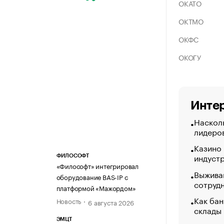
ОКАТО
ОКТМО
ОКФС
ОКОГУ
Интер
Насколь
лидеро
Казино
индуст
ФИЛОСОФТ
«Философт» интегрировал
Выжива
оборудование BAS-IP с
сотруд
платформой «Мажордом»
Как бан
Новость
6 августа 2026
склады
ЭМЦТ