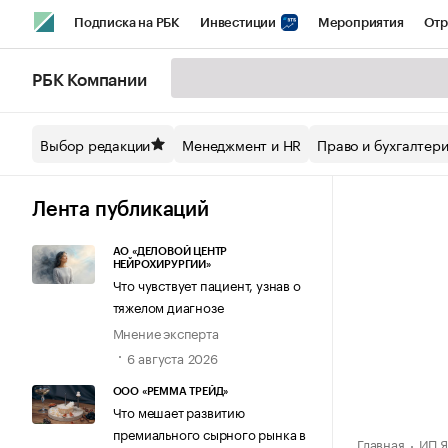
Подписка на РБК
Инвестиции
Мероприятия
Отр
Спорт
Школа управления РБК
РБК Образование
РБ
РБК Компании
Стиль
Крипто
РБК Бизнес-среда
Дискуссионный кл
Выбор редакции
Менеджмент и HR
Право и бухгалтер
Спецпроекты СПб
Конференции СПб
Спецпроекты
Технологии и медиа
Финансы
Рынок наличной валют
Лента публикаций
АО «ДЕЛОВОЙ ЦЕНТР
НЕЙРОХИРУРГИИ»
Что чувствует пациент, узнав о
тяжелом диагнозе
Мнение эксперта
6 августа 2026
ООО «РЕММА ТРЕЙД»
Что мешает развитию
премиального сырного рынка в
Главная
ИП Я