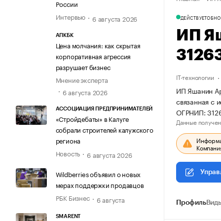
России
Интервью
6 августа 2026
ДЕЙСТВУЕТ
ОБНО
ИП Я
АПКБК
Цена молчания: как скрытая
3126
корпоративная агрессия
разрушает бизнес
IT-технологии
Мнение эксперта
ИП Яшанин Ар
6 августа 2026
связанная с 
АССОЦИАЦИЯ ПРЕДПРИНИМАТЕЛЕЙ
ОГРНИП: 312
«Стройдебаты» в Калуге
Данные получен
собрали строителей калужского
Информац
региона
Компания
Новость
6 августа 2026
Управ
Wildberries объявил о новых
мерах поддержки продавцов
РБК Бизнес
6 августа
Профиль
Виды
SMARENT