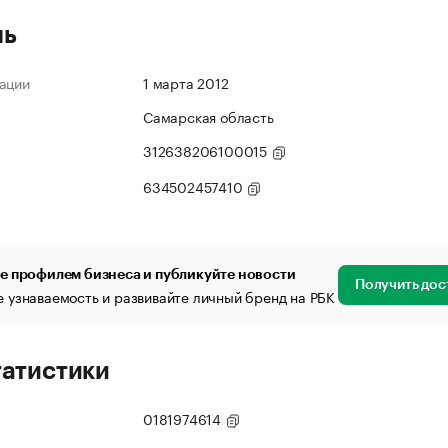
ль
ации
1 марта 2012
Самарская область
312638206100015
634502457410
е профилем бизнеса и публикуйте новости
Получить дос
 узнаваемость и развивайте личный бренд на РБК
татистики
0181974614