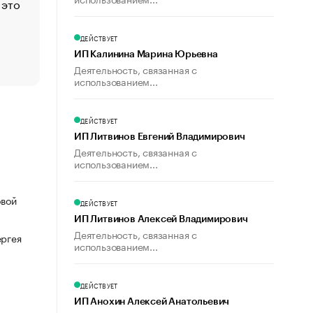
 это
Стресс обеспеченных людей: почему рост доходов 
счастья
Что обвинения против Павла Дурова значат для Tele
ДЕЙСТВУЕТ
пользователей
ИП Калинина Марина Юрьевна
Деятельность, связанная с
использованием...
ДЕЙСТВУЕТ
ИП Литвинов Евгений Владимирович
Деятельность, связанная с
использованием...
овой
ДЕЙСТВУЕТ
ИП Литвинов Алексей Владимирович
Деятельность, связанная с
ергея
использованием...
ДЕЙСТВУЕТ
ИП Анохин Алексей Анатольевич