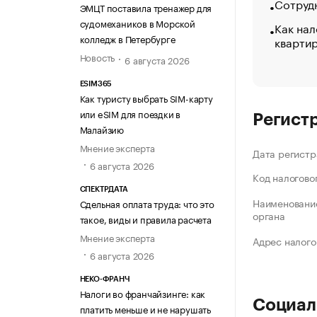
Сотрудн
ЭМЦТ поставила тренажер для
судомехаников в Морской
Как нал
колледж в Петербурге
кварти
Новость
6 августа 2026
ESIM365
Как туристу выбрать SIM-карту
или eSIM для поездки в
Регист
Малайзию
Мнение эксперта
Дата регистр
6 августа 2026
Код налогово
СПЕКТРДАТА
Наименование
Сдельная оплата труда: что это
органа
такое, виды и правила расчета
Мнение эксперта
Адрес налого
6 августа 2026
НЕКО-ФРАНЧ
Налоги во франчайзинге: как
Социал
платить меньше и не нарушать