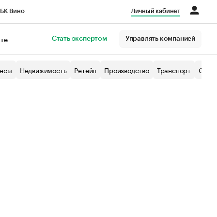
БК Вино
Личный кабинет
Город
Стать экспертом
Управлять компанией
кте
нсы
Недвижимость
Ретейл
Производство
Транспорт
Образ