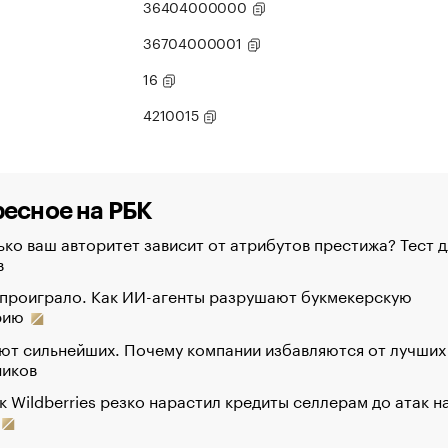
36404000000
36704000001
16
4210015
есное на РБК
ко ваш авторитет зависит от атрибутов престижа? Тест д
в
 проиграло. Как ИИ-агенты разрушают букмекерскую
рию
ют сильнейших. Почему компании избавляются от лучших
ников
к Wildberries резко нарастил кредиты селлерам до атак н