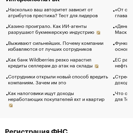
Насколько ваш авторитет зависит от
«От спо
атрибутов престижа? Тест для лидеров
глава к
Казино проиграло. Как ИИ-агенты
«Деньги
разрушают букмекерскую индустрию
Маск в 
Выживают сильнейших. Почему компании
Функции
избавляются от лучших сотрудников
основ э
Как банк Wildberries резко нарастил
ЕС раз
кредиты селлерам до атак на склады
нефти —
Сотрудники открыли новый способ вредить
Стресс 
компаниям. Зачем им это
доходов
Как налоговики ищут доходы
Что обв
неработающих покупателей яхт и квартир
для Tel
Регистрация ФНС