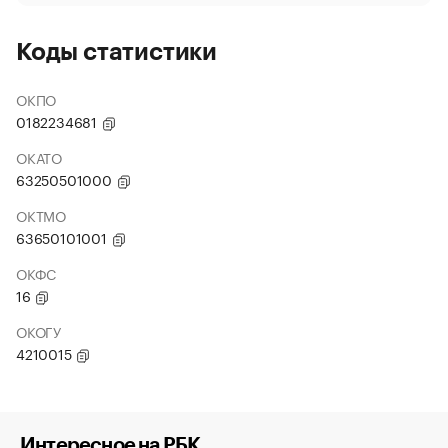
Коды статистики
ОКПО
0182234681
ОКАТО
63250501000
ОКТМО
63650101001
ОКФС
16
ОКОГУ
4210015
Интересное на РБК