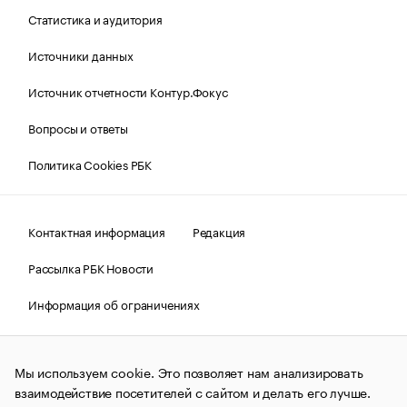
Статистика и аудитория
Источники данных
Источник отчетности Контур.Фокус
Вопросы и ответы
Политика Cookies РБК
Контактная информация
Редакция
Рассылка РБК Новости
Информация об ограничениях
Правовая информация
О соблюдении авторских прав
Мы используем cookie. Это позволяет нам анализировать
© АО «РОСБИЗНЕСКОНСАЛТИНГ»,
1995–2026.
Сообщения
и материалы информационного агентства «РБК»
взаимодействие посетителей с сайтом и делать его лучше.
(зарегистрировано Федеральной службой по надзору в сфере