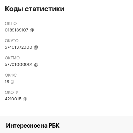
Коды статистики
ОКПО
0189189107
ОКАТО
57401372000
ОКТМО
57701000001
ОКФС
16
ОКОГУ
4210015
Интересное на РБК