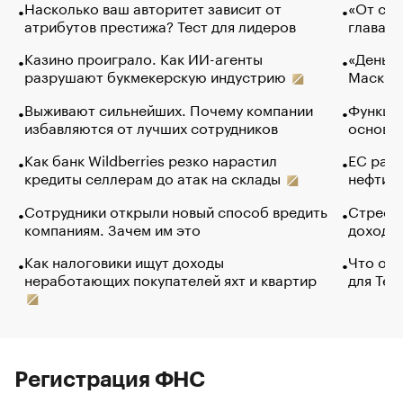
Насколько ваш авторитет зависит от
«От спо
атрибутов престижа? Тест для лидеров
глава к
Казино проиграло. Как ИИ-агенты
«Деньги
разрушают букмекерскую индустрию
Маск в 
Выживают сильнейших. Почему компании
Функции
избавляются от лучших сотрудников
основ э
Как банк Wildberries резко нарастил
ЕС раз
кредиты селлерам до атак на склады
нефти —
Сотрудники открыли новый способ вредить
Стресс 
компаниям. Зачем им это
доходов
Как налоговики ищут доходы
Что обв
неработающих покупателей яхт и квартир
для Tel
Регистрация ФНС