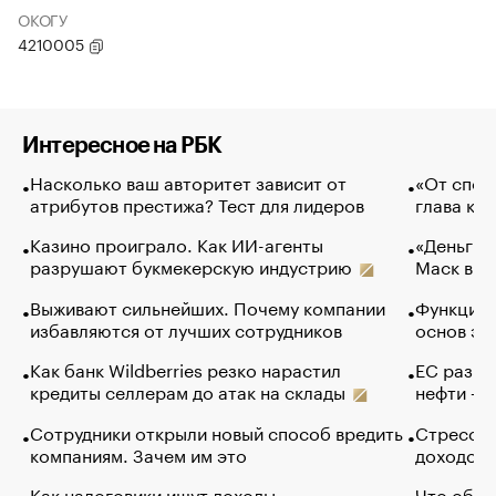
ОКОГУ
4210005
Интересное на РБК
Насколько ваш авторитет зависит от
«От спор
атрибутов престижа? Тест для лидеров
глава ко
Казино проиграло. Как ИИ-агенты
«Деньги б
разрушают букмекерскую индустрию
Маск в и
Выживают сильнейших. Почему компании
Функции 
избавляются от лучших сотрудников
основ эф
Как банк Wildberries резко нарастил
ЕС разре
кредиты селлерам до атак на склады
нефти — 
Сотрудники открыли новый способ вредить
Стресс о
компаниям. Зачем им это
доходов 
Как налоговики ищут доходы
Что обви