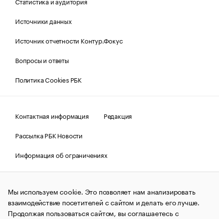
Статистика и аудитория
Источники данных
Источник отчетности Контур.Фокус
Вопросы и ответы
Политика Cookies РБК
Контактная информация
Редакция
Рассылка РБК Новости
Информация об ограничениях
Правовая информация
О соблюдении авторских прав
Мы используем cookie. Это позволяет нам анализировать
© АО «РОСБИЗНЕСКОНСАЛТИНГ»,
1995–2026.
Сообщения
и материалы информационного агентства «РБК»
взаимодействие посетителей с сайтом и делать его лучше.
(зарегистрировано Федеральной службой по надзору в сфере
Продолжая пользоваться сайтом, вы соглашаетесь с
связи, информационных технологий и массовых