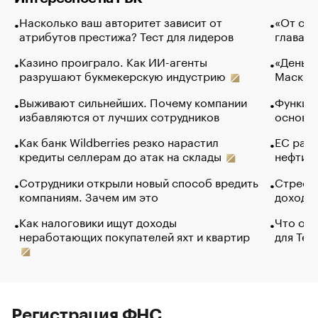
Насколько ваш авторитет зависит от
«От спо
атрибутов престижа? Тест для лидеров
глава к
Казино проиграло. Как ИИ-агенты
«Деньги
разрушают букмекерскую индустрию
Маск в 
Выживают сильнейших. Почему компании
Функции
избавляются от лучших сотрудников
основ э
Как банк Wildberries резко нарастил
ЕС раз
кредиты селлерам до атак на склады
нефти —
Сотрудники открыли новый способ вредить
Стресс 
компаниям. Зачем им это
доходов
Как налоговики ищут доходы
Что обв
неработающих покупателей яхт и квартир
для Tel
Регистрация ФНС