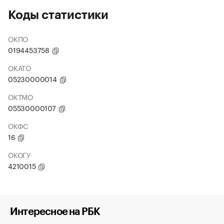
Коды статистики
ОКПО
0194453758
ОКАТО
05230000014
ОКТМО
05530000107
ОКФС
16
ОКОГУ
4210015
Интересное на РБК