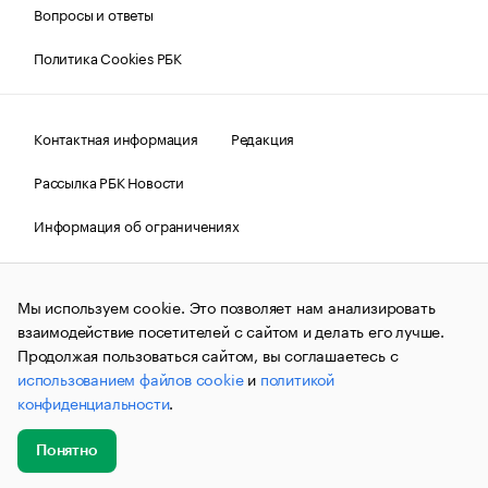
Вопросы и ответы
Политика Cookies РБК
Контактная информация
Редакция
Рассылка РБК Новости
Информация об ограничениях
Правовая информация
О соблюдении авторских прав
Мы используем cookie. Это позволяет нам анализировать
© АО «РОСБИЗНЕСКОНСАЛТИНГ»,
1995–2026.
Сообщения
и материалы информационного агентства «РБК»
взаимодействие посетителей с сайтом и делать его лучше.
(зарегистрировано Федеральной службой по надзору в сфере
Продолжая пользоваться сайтом, вы соглашаетесь с
связи, информационных технологий и массовых
использованием файлов cookie
и
политикой
коммуникаций (Роскомнадзор) 09.12.2015 за номером ИА
№ФС77-63848) сопровождаются пометкой «РБК». Отдельные
конфиденциальности
.
публикации могут содержать информацию,
не предназначенную для пользователей
до 18 лет.
companycardsfeedback@rbc.ru
Понятно
Добавить
Главное
Эксперты
Кейсы
Мероприятия