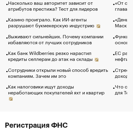
Насколько ваш авторитет зависит от
«От спо
атрибутов престижа? Тест для лидеров
глава к
Казино проиграло. Как ИИ-агенты
«Деньги
разрушают букмекерскую индустрию
Маск в 
Выживают сильнейших. Почему компании
Функции
избавляются от лучших сотрудников
основ э
Как банк Wildberries резко нарастил
ЕС раз
кредиты селлерам до атак на склады
нефти —
Сотрудники открыли новый способ вредить
Стресс 
компаниям. Зачем им это
доходов
Как налоговики ищут доходы
Что обв
неработающих покупателей яхт и квартир
для Tel
Регистрация ФНС