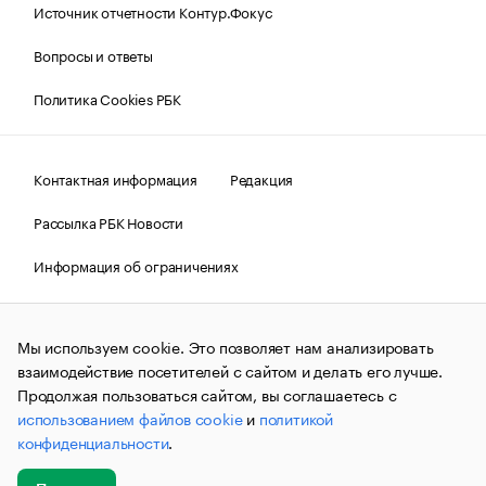
Источник отчетности Контур.Фокус
Вопросы и ответы
Политика Cookies РБК
Контактная информация
Редакция
Рассылка РБК Новости
Информация об ограничениях
Правовая информация
О соблюдении авторских прав
Мы используем cookie. Это позволяет нам анализировать
© АО «РОСБИЗНЕСКОНСАЛТИНГ»,
1995–2026.
Сообщения
и материалы информационного агентства «РБК»
взаимодействие посетителей с сайтом и делать его лучше.
(зарегистрировано Федеральной службой по надзору в сфере
Продолжая пользоваться сайтом, вы соглашаетесь с
связи, информационных технологий и массовых
использованием файлов cookie
и
политикой
коммуникаций (Роскомнадзор) 09.12.2015 за номером ИА
№ФС77-63848) сопровождаются пометкой «РБК». Отдельные
конфиденциальности
.
публикации могут содержать информацию,
не предназначенную для пользователей