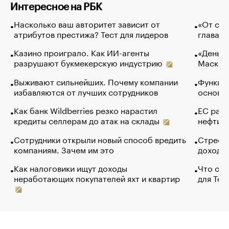
Интересное на РБК
Насколько ваш авторитет зависит от
«От спо
атрибутов престижа? Тест для лидеров
глава к
Казино проиграло. Как ИИ-агенты
«Деньги
разрушают букмекерскую индустрию
Маск в 
Выживают сильнейших. Почему компании
Функции
избавляются от лучших сотрудников
основ э
Как банк Wildberries резко нарастил
ЕС раз
кредиты селлерам до атак на склады
нефти —
Сотрудники открыли новый способ вредить
Стресс 
компаниям. Зачем им это
доходов
Как налоговики ищут доходы
Что обв
неработающих покупателей яхт и квартир
для Tel