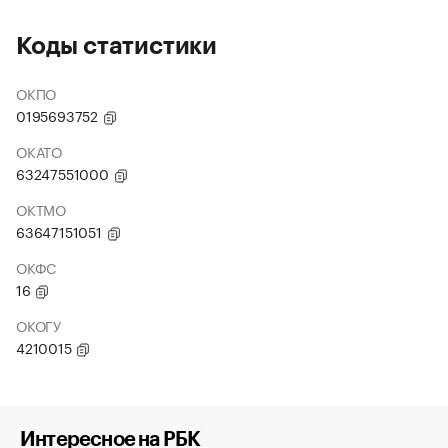
Коды статистики
ОКПО
0195693752
ОКАТО
63247551000
ОКТМО
63647151051
ОКФС
16
ОКОГУ
4210015
Интересное на РБК