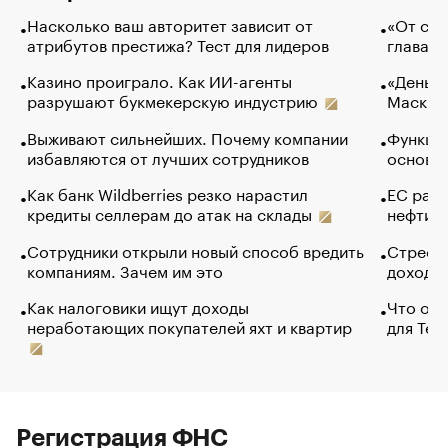
Насколько ваш авторитет зависит от
«От спо
атрибутов престижа? Тест для лидеров
глава к
Казино проиграло. Как ИИ-агенты
«Деньги
разрушают букмекерскую индустрию
Маск в 
Выживают сильнейших. Почему компании
Функции
избавляются от лучших сотрудников
основ э
Как банк Wildberries резко нарастил
ЕС раз
кредиты селлерам до атак на склады
нефти —
Сотрудники открыли новый способ вредить
Стресс 
компаниям. Зачем им это
доходов
Как налоговики ищут доходы
Что обв
неработающих покупателей яхт и квартир
для Tel
Регистрация ФНС