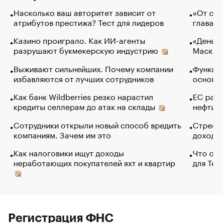
Насколько ваш авторитет зависит от
«От спо
атрибутов престижа? Тест для лидеров
глава к
Казино проиграло. Как ИИ-агенты
«Деньги
разрушают букмекерскую индустрию
Маск в 
Выживают сильнейших. Почему компании
Функции
избавляются от лучших сотрудников
основ э
Как банк Wildberries резко нарастил
ЕС раз
кредиты селлерам до атак на склады
нефти —
Сотрудники открыли новый способ вредить
Стресс 
компаниям. Зачем им это
доходов
Как налоговики ищут доходы
Что обв
неработающих покупателей яхт и квартир
для Tel
Регистрация ФНС