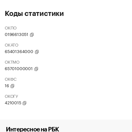
Коды статистики
ОКПО
0196613051
ОКАТО
65401364000
ОКТМО
65701000001
ОКФС
16
ОКОГУ
4210015
Интересное на РБК