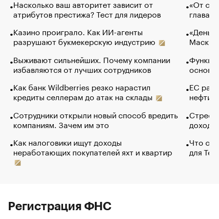
Насколько ваш авторитет зависит от
«От спо
атрибутов престижа? Тест для лидеров
глава к
Казино проиграло. Как ИИ-агенты
«Деньги
разрушают букмекерскую индустрию
Маск в 
Выживают сильнейших. Почему компании
Функции
избавляются от лучших сотрудников
основ э
Как банк Wildberries резко нарастил
ЕС раз
кредиты селлерам до атак на склады
нефти —
Сотрудники открыли новый способ вредить
Стресс 
компаниям. Зачем им это
доходов
Как налоговики ищут доходы
Что обв
неработающих покупателей яхт и квартир
для Tel
Регистрация ФНС