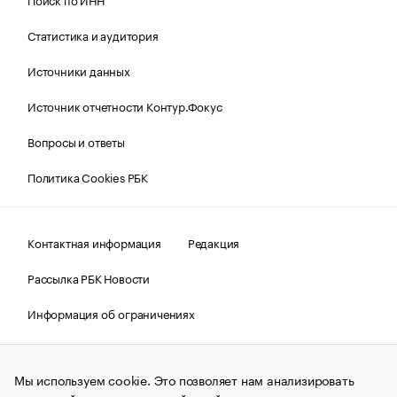
Статистика и аудитория
Источники данных
Источник отчетности Контур.Фокус
Вопросы и ответы
Политика Cookies РБК
Контактная информация
Редакция
Рассылка РБК Новости
Информация об ограничениях
Правовая информация
О соблюдении авторских прав
Мы используем cookie. Это позволяет нам анализировать
© АО «РОСБИЗНЕСКОНСАЛТИНГ»,
1995–2026.
Сообщения
и материалы информационного агентства «РБК»