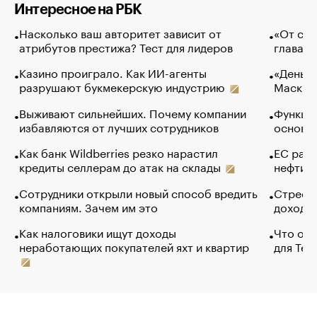
Интересное на РБК
Насколько ваш авторитет зависит от
«От спо
атрибутов престижа? Тест для лидеров
глава к
Казино проиграло. Как ИИ-агенты
«Деньги
разрушают букмекерскую индустрию
Маск в 
Выживают сильнейших. Почему компании
Функции
избавляются от лучших сотрудников
основ э
Как банк Wildberries резко нарастил
ЕС раз
кредиты селлерам до атак на склады
нефти —
Сотрудники открыли новый способ вредить
Стресс 
компаниям. Зачем им это
доходов
Как налоговики ищут доходы
Что обв
неработающих покупателей яхт и квартир
для Tel