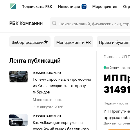
Подписка на РБК
Инвестиции
Мероприятия
Отр
Спорт
Школа управления РБК
РБК Образование
РБ
РБК Компании
Город
Стиль
Крипто
РБК Бизнес-среда
Дискусси
Выбор редакции
Менеджмент и HR
Право и бухгал
Спецпроекты СПб
Конференции СПб
Спецпроекты
Главная
ИП П
Технологии и медиа
Финансы
Рынок наличной валют
Лента публикаций
ДЕЙСТВУЕТ
ОБНО
RUSSIFICATION.RU
ИП П
Почему спрос на электромобили
из Китая смещается в сторону
3149
гибридов
Мнение эксперта
Недвижимость
8 августа 2026
ИП Припутник
продажа соб
RUSSIFICATION.RU
Как Volkswagen вернулся на
Данные получен
российский рынок без единого