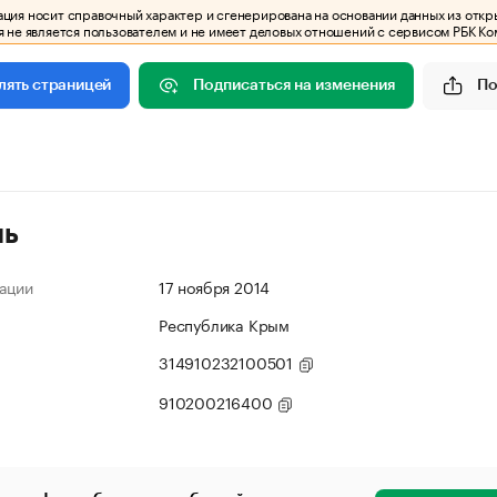
ия носит справочный характер и сгенерирована на основании данных из откр
 не является пользователем и не имеет деловых отношений с сервисом РБК Ко
Подписаться на изменения
По
лять страницей
ль
ации
17 ноября 2014
Республика Крым
314910232100501
910200216400