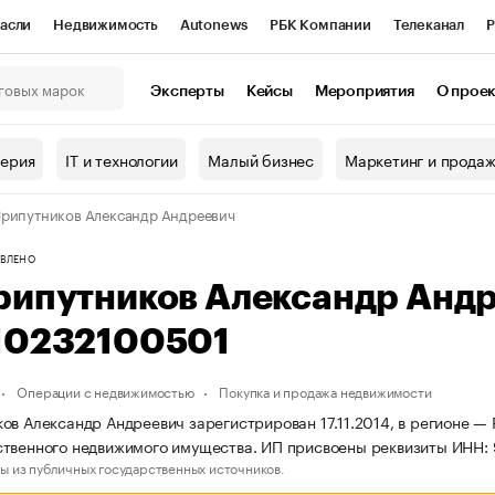
асли
Недвижимость
Autonews
РБК Компании
Телеканал
Р
К Курсы
РБК Life
Тренды
Визионеры
Национальные проекты
Эксперты
Кейсы
Мероприятия
О прое
онный клуб
Исследования
Кредитные рейтинги
Франшизы
Г
терия
IT и технологии
Малый бизнес
Маркетинг и прода
Проверка контрагентов
Политика
Экономика
Бизнес
рипутников Александр Андреевич
ы
ВЛЕНО
рипутников Александр Анд
10232100501
Операции с недвижимостью
Покупка и продажа недвижимости
ов Александр Андреевич зарегистрирован 17.11.2014, в регионе — 
ственного недвижимого имущества. ИП присвоены реквизиты ИНН
ы из публичных государственных источников.