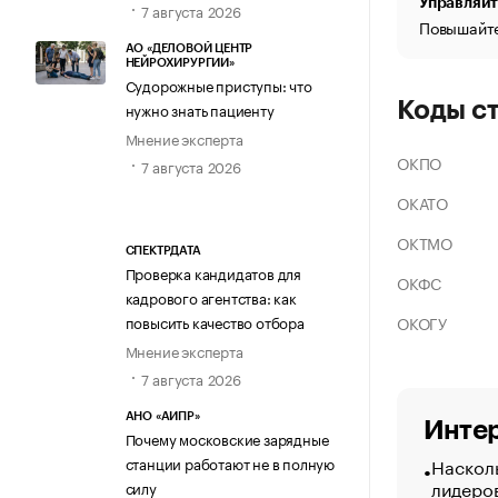
Управляйт
7 августа 2026
Повышайте
АО «ДЕЛОВОЙ ЦЕНТР
НЕЙРОХИРУРГИИ»
Судорожные приступы: что
Коды с
нужно знать пациенту
Мнение эксперта
ОКПО
7 августа 2026
ОКАТО
ОКТМО
СПЕКТРДАТА
Проверка кандидатов для
ОКФС
кадрового агентства: как
ОКОГУ
повысить качество отбора
Мнение эксперта
7 августа 2026
АНО «АИПР»
Интер
Почему московские зарядные
Насколь
станции работают не в полную
лидеро
силу