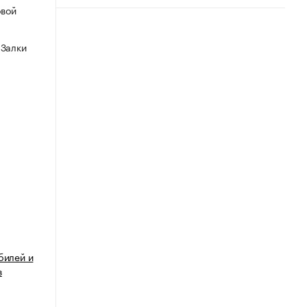
овой
 Залки
билей и
в