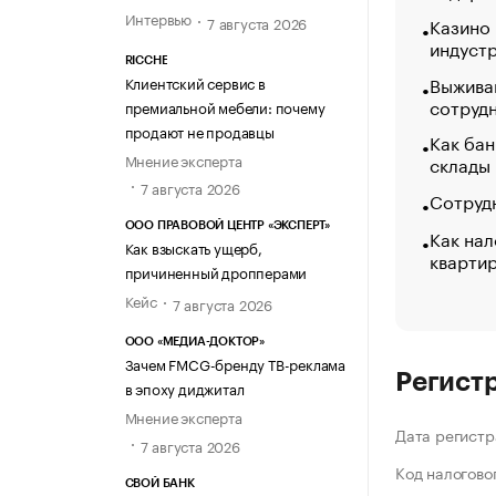
Интервью
7 августа 2026
Казино
индуст
RICCHE
Выжива
Клиентский сервис в
сотруд
премиальной мебели: почему
продают не продавцы
Как бан
Мнение эксперта
склады
7 августа 2026
Сотрудн
ООО ПРАВОВОЙ ЦЕНТР «ЭКСПЕРТ»
Как нал
Как взыскать ущерб,
кварти
причиненный дропперами
Кейс
7 августа 2026
ООО «МЕДИА-ДОКТОР»
Зачем FMCG-бренду ТВ-реклама
Регист
в эпоху диджитал
Мнение эксперта
Дата регистр
7 августа 2026
Код налогово
СВОЙ БАНК