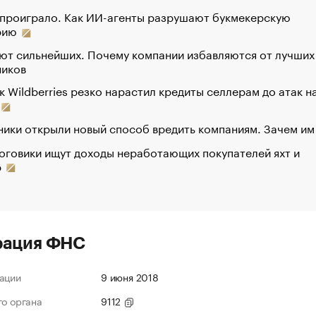
 проиграло. Как ИИ-агенты разрушают букмекерскую
рию
ют сильнейших. Почему компании избавляются от лучших
ников
к Wildberries резко нарастил кредиты селлерам до атак н
ики открыли новый способ вредить компаниям. Зачем им
оговики ищут доходы неработающих покупателей яхт и
р
рация ФНС
ации
9 июня 2018
го органа
9112