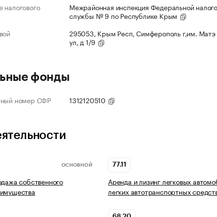
 налогового
Межрайонная инспекция Федеральной налог
службы № 9 по Республике Крым
вой
295053, Крым Респ, Симферополь г,им. Матэ
ул, д 1/9
ьные фонды
нный номер СФР
1312120510
еятельности
77.11
ОСНОВНОЙ
одажа собственного
Аренда и лизинг легковых автомо
 имущества
легких автотранспортных средст
68.20