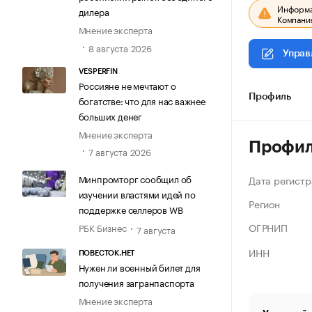
Информац
дилера
Компания
Мнение эксперта
8 августа 2026
Управ
VESPERFIN
Россияне не мечтают о
Профиль
богатстве: что для нас важнее
больших денег
Мнение эксперта
Профи
7 августа 2026
Минпромторг сообщил об
Дата регистр
изучении властями идей по
Регион
поддержке селлеров WB
ОГРНИП
РБК Бизнес
7 августа
ИНН
ПОВЕСТОК.НЕТ
Нужен ли военный билет для
получения загранпаспорта
Мнение эксперта