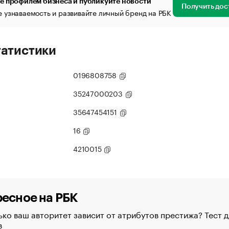
е профилем бизнеса и публикуйте новости
Получить дос
 узнаваемость и развивайте личный бренд на РБК
татистики
0196808758
35247000203
35647454151
16
4210015
есное на РБК
ко ваш авторитет зависит от атрибутов престижа? Тест д
в