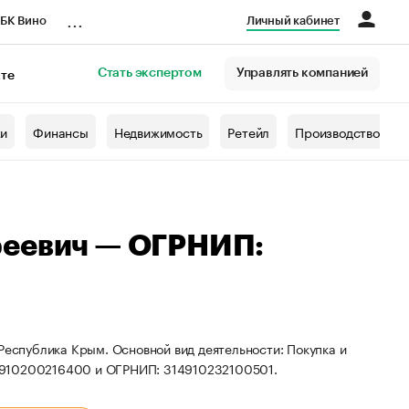
...
БК Вино
Личный кабинет
Стать экспертом
Управлять компанией
кте
азета
жи
Финансы
Недвижимость
Ретейл
Производство
реевич — ОГРНИП:
Республика Крым. Основной вид деятельности: Покупка и
: 910200216400 и ОГРНИП: 314910232100501.