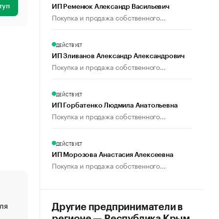
туп
ИП Ременюк Александр Васильевич
Покупка и продажа собственного...
ДЕЙСТВУЕТ
ИП Зливанов Александр Александрович
Покупка и продажа собственного...
ДЕЙСТВУЕТ
ИП Горбатенко Людмила Анатольевна
Покупка и продажа собственного...
ДЕЙСТВУЕТ
ИП Морозова Анастасия Алексеевна
Покупка и продажа собственного...
ля
«От спорта тело стареет иначе». Как живет глава ко
Другие предприниматели в
создавшей GTA