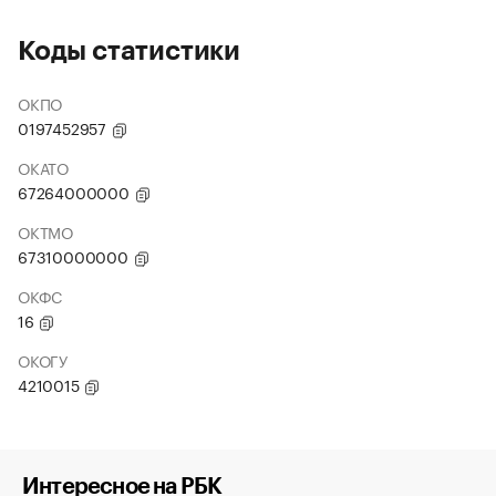
Коды статистики
ОКПО
0197452957
ОКАТО
67264000000
ОКТМО
67310000000
ОКФС
16
ОКОГУ
4210015
Интересное на РБК