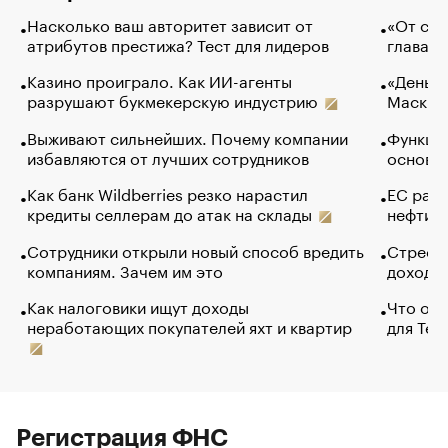
Насколько ваш авторитет зависит от
«От спо
атрибутов престижа? Тест для лидеров
глава к
Казино проиграло. Как ИИ-агенты
«Деньги
разрушают букмекерскую индустрию
Маск в 
Выживают сильнейших. Почему компании
Функции
избавляются от лучших сотрудников
основ э
Как банк Wildberries резко нарастил
ЕС раз
кредиты селлерам до атак на склады
нефти —
Сотрудники открыли новый способ вредить
Стресс 
компаниям. Зачем им это
доходов
Как налоговики ищут доходы
Что обв
неработающих покупателей яхт и квартир
для Tel
Регистрация ФНС