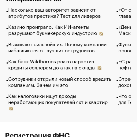
Насколько ваш авторитет зависит от
«От спо
атрибутов престижа? Тест для лидеров
глава к
Казино проиграло. Как ИИ-агенты
«Деньги
разрушают букмекерскую индустрию
Маск в 
Выживают сильнейших. Почему компании
Функции
избавляются от лучших сотрудников
основ э
Как банк Wildberries резко нарастил
ЕС раз
кредиты селлерам до атак на склады
нефти —
Сотрудники открыли новый способ вредить
Стресс 
компаниям. Зачем им это
доходов
Как налоговики ищут доходы
Что обв
неработающих покупателей яхт и квартир
для Tel
Регистрация ФНС