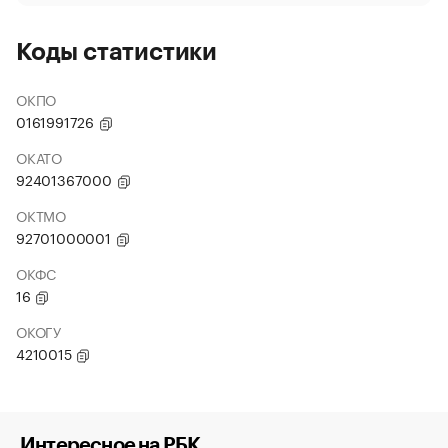
Коды статистики
ОКПО
0161991726
ОКАТО
92401367000
ОКТМО
92701000001
ОКФС
16
ОКОГУ
4210015
Интересное на РБК