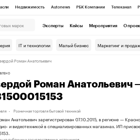
асли
Недвижимость
Autonews
РБК Компании
Телеканал
Р
К Курсы
РБК Life
Тренды
Визионеры
Национальные проекты
Эксперты
Кейсы
Мероприятия
О прое
онный клуб
Исследования
Кредитные рейтинги
Франшизы
Г
терия
IT и технологии
Малый бизнес
Маркетинг и прода
Проверка контрагентов
Политика
Экономика
Бизнес
вердой Роман Анатольевич
ы
ВЛЕНО
вердой Роман Анатольевич
31500015153
овля
Розничная торговля бытовой техникой
оман Анатольевич зарегистрирован 07.10.2015, в регионе — Красно
дио- и видеотехникой в специализированных магазинах. ИП присв
5153.
ы из публичных государственных источников.