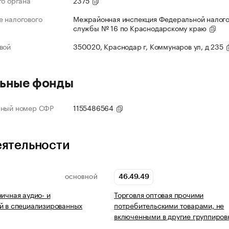
го органа
2375
 налогового
Межрайонная инспекция Федеральной налог
службы № 16 по Краснодарскому краю
вой
350020, Краснодар г, Коммунаров ул, д 235
ьные фонды
нный номер СФР
1155486564
еятельности
46.49.49
ОСНОВНОЙ
ничная аудио- и
Торговля оптовая прочими
й в специализированных
потребительскими товарами, не
включенными в другие группиров