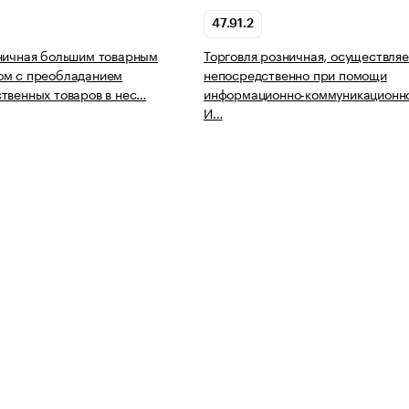
47.91.2
ничная большим товарным
Торговля розничная, осуществля
ом с преобладанием
непосредственно при помощи
твенных товаров в нес…
информационно-коммуникационно
И…