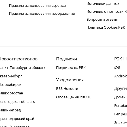
Источники данных
Правила использования сервиса
Источник отчетности 
Правила использования изображений
Вопросы и ответы
Политика Cookies РБК
Новости регионов
Подписки
РБК Н
анкт-Петербург и область
Подписка на РБК
iOS
катеринбург
Androi
Уведомления
Новосибирск
Други
RSS Новости
Башкортостан
Оповещения RBC.ru
Домены
ологодская область
Рег.об
Калининград
Рег.ре
раснодарский край
Знаком
Нижний Новгород