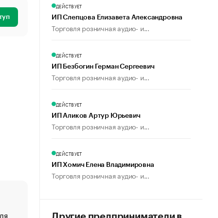
ДЕЙСТВУЕТ
туп
ИП Слепцова Елизавета Александровна
Торговля розничная аудио- и...
ДЕЙСТВУЕТ
ИП Безбогин Герман Сергеевич
Торговля розничная аудио- и...
ДЕЙСТВУЕТ
ИП Аликов Артур Юрьевич
Торговля розничная аудио- и...
ДЕЙСТВУЕТ
ИП Хомич Елена Владимировна
Торговля розничная аудио- и...
ля
«От спорта тело стареет иначе». Как живет глава ко
Другие предприниматели в