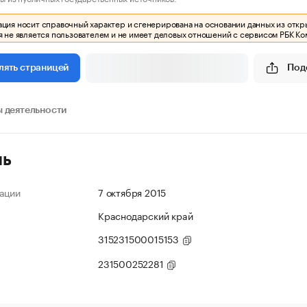
ия носит справочный характер и сгенерирована на основании данных из откр
 не является пользователем и не имеет деловых отношений с сервисом РБК Ко
Под
лять страницей
 деятельности
ль
ации
7 октября 2015
Краснодарский край
315231500015153
231500252281