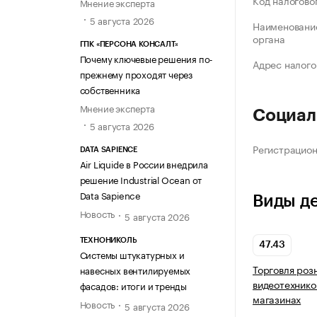
Код налогово
Мнение эксперта
5 августа 2026
Наименование
органа
ГПК «ПЕРСОНА КОНСАЛТ»
Почему ключевые решения по-
Адрес налого
прежнему проходят через
собственника
Мнение эксперта
Социал
5 августа 2026
Регистрацио
DATA SAPIENCE
Air Liquide в России внедрила
решение Industrial Ocean от
Data Sapience
Виды д
Новость
5 августа 2026
ТЕХНОНИКОЛЬ
47.43
Системы штукатурных и
Торговля роз
навесных вентилируемых
видеотехнико
фасадов: итоги и тренды
магазинах
Новость
5 августа 2026