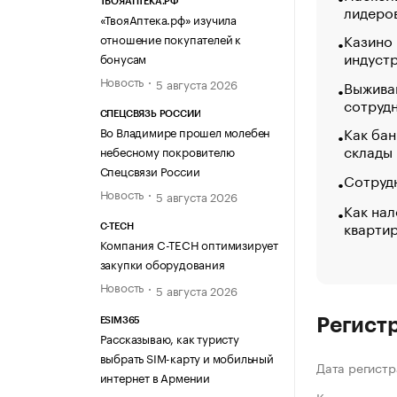
ТВОЯАПТЕКА.РФ
лидеро
«ТвояАптека.рф» изучила
Казино
отношение покупателей к
индуст
бонусам
Новость
5 августа 2026
Выжива
сотруд
СПЕЦСВЯЗЬ РОССИИ
Как бан
Во Владимире прошел молебен
склады
небесному покровителю
Спецсвязи России
Сотрудн
Новость
5 августа 2026
Как нал
кварти
C-TECH
Компания C-TECH оптимизирует
закупки оборудования
Новость
5 августа 2026
Регист
ESIM365
Рассказываю, как туристу
выбрать SIM-карту и мобильный
Дата регистр
интернет в Армении