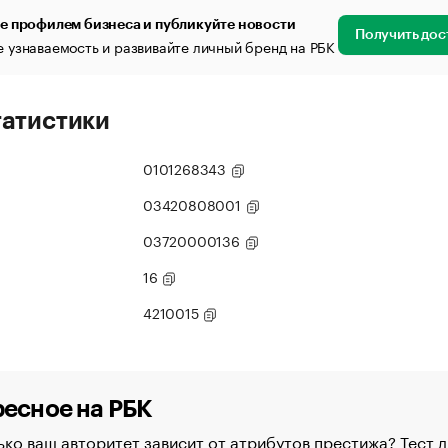
е профилем бизнеса и публикуйте новости
Получить дос
 узнаваемость и развивайте личный бренд на РБК
татистики
0101268343
03420808001
03720000136
16
4210015
есное на РБК
ко ваш авторитет зависит от атрибутов престижа? Тест д