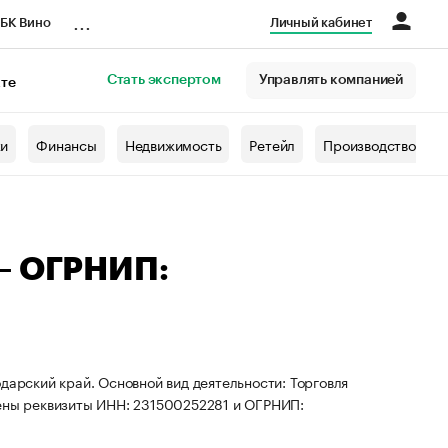
...
БК Вино
Личный кабинет
Стать экспертом
Управлять компанией
кте
азета
жи
Финансы
Недвижимость
Ретейл
Производство
 — ОГРНИП:
дарский край. Основной вид деятельности: Торговля
оены реквизиты ИНН: 231500252281 и ОГРНИП: