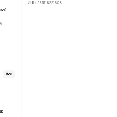
ИНН: 231518221608
овой
Все
ки