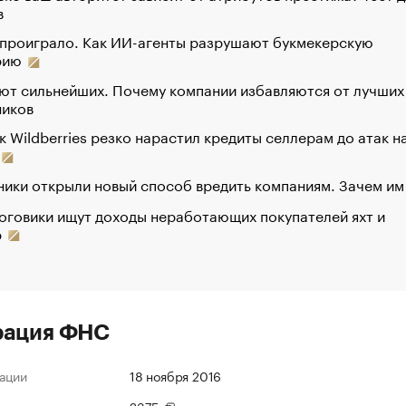
в
 проиграло. Как ИИ-агенты разрушают букмекерскую
рию
ют сильнейших. Почему компании избавляются от лучших
ников
к Wildberries резко нарастил кредиты селлерам до атак н
ики открыли новый способ вредить компаниям. Зачем им
оговики ищут доходы неработающих покупателей яхт и
р
рация ФНС
ации
18 ноября 2016