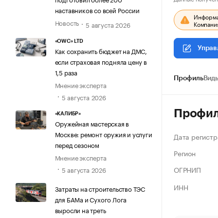
наставников со всей России
Информац
Новость
Компания
5 августа 2026
«OWC» LTD
Управ
Как сохранить бюджет на ДМС,
если страховая подняла цену в
1,5 раза
Профиль
Виды
Мнение эксперта
5 августа 2026
Профи
«КАЛИБР»
Оружейная мастерская в
Москве: ремонт оружия и услуги
Дата регистр
перед сезоном
Регион
Мнение эксперта
ОГРНИП
5 августа 2026
ИНН
Затраты на строительство ТЭС
для БАМа и Сухого Лога
выросли на треть