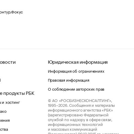
Контур.Фокус
овости
Юридическая информация
Информация об ограничениях
d
Правовая информация
О соблюдении авторских прав
е продукты РБК
© АО «РОСБИЗНЕСКОНСАЛТИНГ»,
 и хостинг
1995–2026.
Сообщения и материалы
информационного агентства «РБК»
лако
(зарегистрировано Федеральной
службой по надзору в сфере связи,
шения
информационных технологий
ства
и массовых коммуникаций
(Роскомнадзор) 09.12.2015 за номером