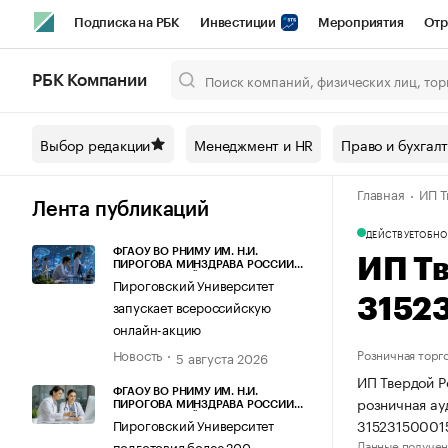
Подписка на РБК
Инвестиции
Мероприятия
Отр
Спорт
Школа управления РБК
РБК Образование
РБ
РБК Компании
Город
Стиль
Крипто
РБК Бизнес-среда
Дискусси
Выбор редакции
Менеджмент и HR
Право и бухгал
Спецпроекты СПб
Конференции СПб
Спецпроекты
Главная
ИП Т
Технологии и медиа
Финансы
Рынок наличной валют
Лента публикаций
ДЕЙСТВУЕТ
ОБНО
ФГАОУ ВО РНИМУ ИМ. Н.И.
ИП Т
ПИРОГОВА МИНЗДРАВА РОССИИ
(ПИРОГОВСКИЙ УНИВЕРСИТЕТ)
Пироговский Университет
3152
запускает всероссийскую
онлайн-акцию
Новость
Розничная торг
5 августа 2026
ИП Твердой Р
ФГАОУ ВО РНИМУ ИМ. Н.И.
розничная ау
ПИРОГОВА МИНЗДРАВА РОССИИ
(ПИРОГОВСКИЙ УНИВЕРСИТЕТ)
31523150001
Пироговский Университет
Данные получен
подготовил более 200