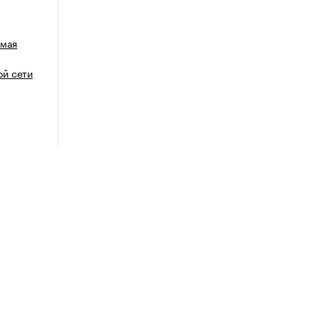
емая
й сети