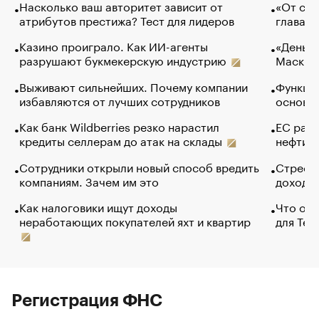
Насколько ваш авторитет зависит от
«От спо
атрибутов престижа? Тест для лидеров
глава к
Казино проиграло. Как ИИ-агенты
«Деньги
разрушают букмекерскую индустрию
Маск в 
Выживают сильнейших. Почему компании
Функции
избавляются от лучших сотрудников
основ э
Как банк Wildberries резко нарастил
ЕС раз
кредиты селлерам до атак на склады
нефти —
Сотрудники открыли новый способ вредить
Стресс 
компаниям. Зачем им это
доходов
Как налоговики ищут доходы
Что обв
неработающих покупателей яхт и квартир
для Tel
Регистрация ФНС