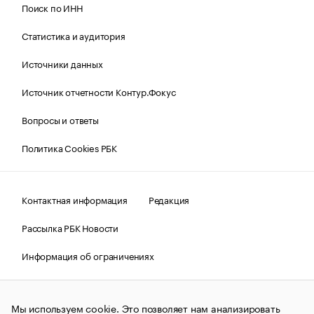
Поиск по ИНН
Статистика и аудитория
Источники данных
Источник отчетности Контур.Фокус
Вопросы и ответы
Политика Cookies РБК
Контактная информация
Редакция
Рассылка РБК Новости
Информация об ограничениях
Правовая информация
О соблюдении авторских прав
Мы используем cookie. Это позволяет нам анализировать
© АО «РОСБИЗНЕСКОНСАЛТИНГ»,
1995–2026.
Сообщения