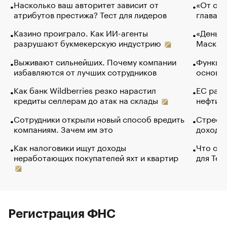
Насколько ваш авторитет зависит от
«От спо
атрибутов престижа? Тест для лидеров
глава к
Казино проиграло. Как ИИ-агенты
«Деньги
разрушают букмекерскую индустрию
Маск в 
Выживают сильнейших. Почему компании
Функции
избавляются от лучших сотрудников
основ э
Как банк Wildberries резко нарастил
ЕС раз
кредиты селлерам до атак на склады
нефти —
Сотрудники открыли новый способ вредить
Стресс 
компаниям. Зачем им это
доходов
Как налоговики ищут доходы
Что обв
неработающих покупателей яхт и квартир
для Tel
Регистрация ФНС