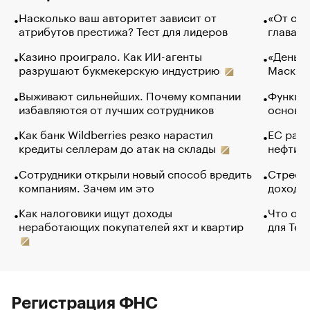
Насколько ваш авторитет зависит от
«От спо
атрибутов престижа? Тест для лидеров
глава к
Казино проиграло. Как ИИ-агенты
«Деньги
разрушают букмекерскую индустрию
Маск в 
Выживают сильнейших. Почему компании
Функции
избавляются от лучших сотрудников
основ э
Как банк Wildberries резко нарастил
ЕС раз
кредиты селлерам до атак на склады
нефти —
Сотрудники открыли новый способ вредить
Стресс 
компаниям. Зачем им это
доходов
Как налоговики ищут доходы
Что обв
неработающих покупателей яхт и квартир
для Tel
Регистрация ФНС