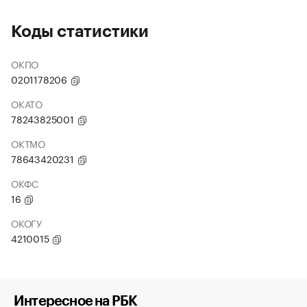
Коды статистики
ОКПО
0201178206
ОКАТО
78243825001
ОКТМО
78643420231
ОКФС
16
ОКОГУ
4210015
Интересное на РБК