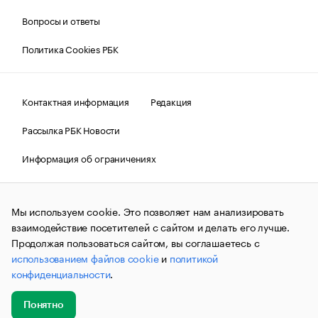
Вопросы и ответы
Политика Cookies РБК
Контактная информация
Редакция
Рассылка РБК Новости
Информация об ограничениях
Правовая информация
О соблюдении авторских прав
Мы используем cookie. Это позволяет нам анализировать
© АО «РОСБИЗНЕСКОНСАЛТИНГ»,
1995–2026.
Сообщения
и материалы информационного агентства «РБК»
взаимодействие посетителей с сайтом и делать его лучше.
(зарегистрировано Федеральной службой по надзору в сфере
Продолжая пользоваться сайтом, вы соглашаетесь с
связи, информационных технологий и массовых
использованием файлов cookie
и
политикой
коммуникаций (Роскомнадзор) 09.12.2015 за номером ИА
№ФС77-63848) сопровождаются пометкой «РБК». Отдельные
конфиденциальности
.
публикации могут содержать информацию,
не предназначенную для пользователей
до 18 лет.
companycardsfeedback@rbc.ru
Понятно