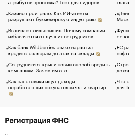
атрибутов престижа? Тест для лидеров
глава к
Казино проиграло. Как ИИ-агенты
«Деньги
разрушают букмекерскую индустрию
Маск в 
Выживают сильнейших. Почему компании
Функции
избавляются от лучших сотрудников
основ э
Как банк Wildberries резко нарастил
ЕС раз
кредиты селлерам до атак на склады
нефти —
Сотрудники открыли новый способ вредить
Стресс 
компаниям. Зачем им это
доходов
Как налоговики ищут доходы
Что обв
неработающих покупателей яхт и квартир
для Tel
Регистрация ФНС
Дата регистрации