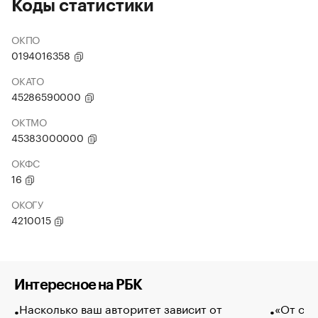
Коды статистики
ОКПО
0194016358
ОКАТО
45286590000
ОКТМО
45383000000
ОКФС
16
ОКОГУ
4210015
Интересное на РБК
Насколько ваш авторитет зависит от
«От спо