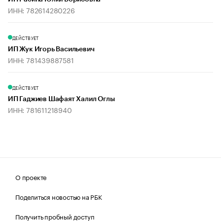
ИНН: 782614280226
ДЕЙСТВУЕТ
ИП Жук Игорь Васильевич
ИНН: 781439887581
ДЕЙСТВУЕТ
ИП Гаджиев Шафаят Халил Оглы
ИНН: 781611218940
О проекте
Поделиться новостью на РБК
Получить пробный доступ