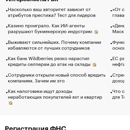
Насколько ваш авторитет зависит от
«От спо
атрибутов престижа? Тест для лидеров
глава к
Казино проиграло. Как ИИ-агенты
«Деньги
разрушают букмекерскую индустрию
Маск в 
Выживают сильнейших. Почему компании
Функции
избавляются от лучших сотрудников
основ э
Как банк Wildberries резко нарастил
ЕС раз
кредиты селлерам до атак на склады
нефти —
Сотрудники открыли новый способ вредить
Стресс 
компаниям. Зачем им это
доходов
Как налоговики ищут доходы
Что обв
неработающих покупателей яхт и квартир
для Tel
Регистрация ФНС