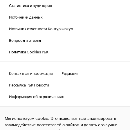
Статистика и аудитория
Источники данных
Источник отчетности Контур.Фокус
Вопросы и ответы
Политика Cookies РБК
Контактная информация
Редакция
Рассылка РБК Новости
Информация об ограничениях
Правовая информация
О соблюдении авторских прав
Мы используем cookie. Это позволяет нам анализировать
© АО «РОСБИЗНЕСКОНСАЛТИНГ»,
1995–2026.
Сообщения
и материалы информационного агентства «РБК»
взаимодействие посетителей с сайтом и делать его лучше.
(зарегистрировано Федеральной службой по надзору в сфере