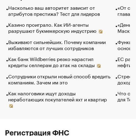
Насколько ваш авторитет зависит от
«От спо
атрибутов престижа? Тест для лидеров
глава к
Казино проиграло. Как ИИ-агенты
«Деньги
разрушают букмекерскую индустрию
Маск в 
Выживают сильнейших. Почему компании
Функции
избавляются от лучших сотрудников
основ э
Как банк Wildberries резко нарастил
ЕС раз
кредиты селлерам до атак на склады
нефти —
Сотрудники открыли новый способ вредить
Стресс 
компаниям. Зачем им это
доходов
Как налоговики ищут доходы
Что обв
неработающих покупателей яхт и квартир
для Tel
Регистрация ФНС