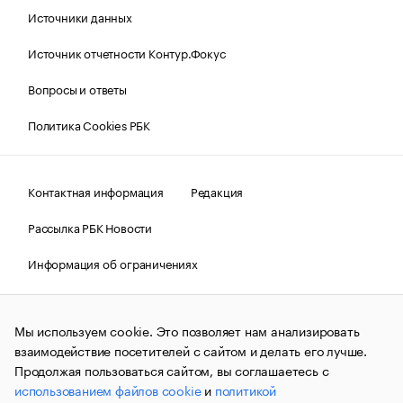
Источники данных
Источник отчетности Контур.Фокус
Вопросы и ответы
Политика Cookies РБК
Контактная информация
Редакция
Рассылка РБК Новости
Информация об ограничениях
Правовая информация
О соблюдении авторских прав
Мы используем cookie. Это позволяет нам анализировать
© АО «РОСБИЗНЕСКОНСАЛТИНГ»,
1995–2026.
Сообщения
и материалы информационного агентства «РБК»
взаимодействие посетителей с сайтом и делать его лучше.
(зарегистрировано Федеральной службой по надзору в сфере
Продолжая пользоваться сайтом, вы соглашаетесь с
связи, информационных технологий и массовых
использованием файлов cookie
и
политикой
коммуникаций (Роскомнадзор) 09.12.2015 за номером ИА