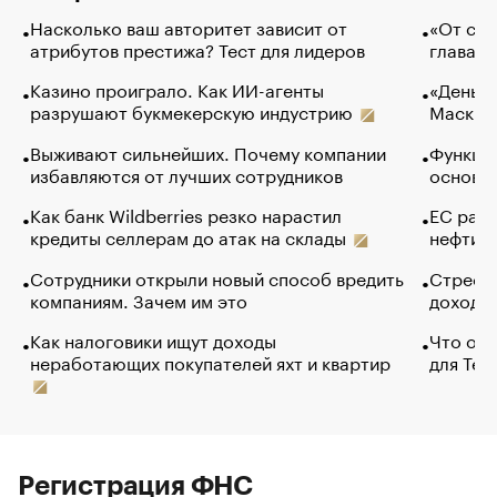
Насколько ваш авторитет зависит от
«От спо
атрибутов престижа? Тест для лидеров
глава к
Казино проиграло. Как ИИ-агенты
«Деньги
разрушают букмекерскую индустрию
Маск в 
Выживают сильнейших. Почему компании
Функции
избавляются от лучших сотрудников
основ э
Как банк Wildberries резко нарастил
ЕС раз
кредиты селлерам до атак на склады
нефти —
Сотрудники открыли новый способ вредить
Стресс 
компаниям. Зачем им это
доходов
Как налоговики ищут доходы
Что обв
неработающих покупателей яхт и квартир
для Tel
Регистрация ФНС