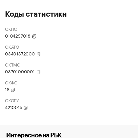
Коды статистики
ОКПО
0104297018
ОКАТО
03401372000
ОКТМО
03701000001
ОКФС
16
ОКОГУ
4210015
Интересное на РБК