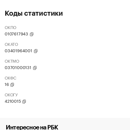
Коды статистики
ОКПО
0107617943
ОКАТО
03401964001
ОКТМО
03701000131
ОКФС
16
ОКОГУ
4210015
Интересное на РБК