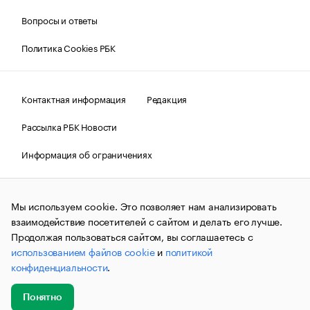
Вопросы и ответы
Политика Cookies РБК
Контактная информация
Редакция
Рассылка РБК Новости
Информация об ограничениях
Правовая информация
О соблюдении авторских прав
Мы используем cookie. Это позволяет нам анализировать
© АО «РОСБИЗНЕСКОНСАЛТИНГ»,
1995–2026.
Сообщения
и материалы информационного агентства «РБК»
взаимодействие посетителей с сайтом и делать его лучше.
(зарегистрировано Федеральной службой по надзору в сфере
Продолжая пользоваться сайтом, вы соглашаетесь с
связи, информационных технологий и массовых
использованием файлов cookie
и
политикой
коммуникаций (Роскомнадзор) 09.12.2015 за номером ИА
№ФС77-63848) сопровождаются пометкой «РБК». Отдельные
конфиденциальности
.
публикации могут содержать информацию,
не предназначенную для пользователей
до 18 лет.
companycardsfeedback@rbc.ru
Понятно