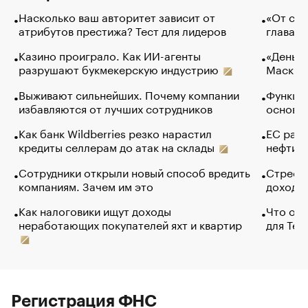
Насколько ваш авторитет зависит от
«От спо
атрибутов престижа? Тест для лидеров
глава к
Казино проиграло. Как ИИ-агенты
«Деньги
разрушают букмекерскую индустрию
Маск в 
Выживают сильнейших. Почему компании
Функции
избавляются от лучших сотрудников
основ э
Как банк Wildberries резко нарастил
ЕС раз
кредиты селлерам до атак на склады
нефти —
Сотрудники открыли новый способ вредить
Стресс 
компаниям. Зачем им это
доходов
Как налоговики ищут доходы
Что обв
неработающих покупателей яхт и квартир
для Tel
Регистрация ФНС