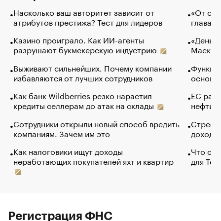
Насколько ваш авторитет зависит от
«От спо
атрибутов престижа? Тест для лидеров
глава к
Казино проиграло. Как ИИ-агенты
«Деньги
разрушают букмекерскую индустрию
Маск в 
Выживают сильнейших. Почему компании
Функции
избавляются от лучших сотрудников
основ э
Как банк Wildberries резко нарастил
ЕС раз
кредиты селлерам до атак на склады
нефти —
Сотрудники открыли новый способ вредить
Стресс 
компаниям. Зачем им это
доходов
Как налоговики ищут доходы
Что обв
неработающих покупателей яхт и квартир
для Tel
Регистрация ФНС