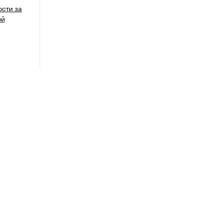
ости за
ой