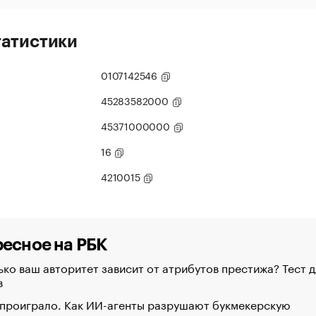
татистики
0107142546
45283582000
45371000000
16
4210015
есное на РБК
ко ваш авторитет зависит от атрибутов престижа? Тест д
в
 проиграло. Как ИИ-агенты разрушают букмекерскую