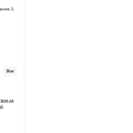
ение 3,
Все
вом за
ой