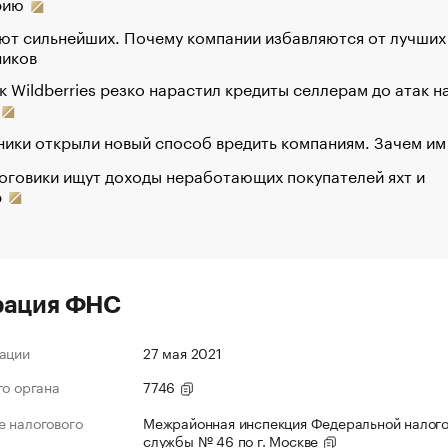
рию
ют сильнейших. Почему компании избавляются от лучших
ников
к Wildberries резко нарастил кредиты селлерам до атак н
ики открыли новый способ вредить компаниям. Зачем им
оговики ищут доходы неработающих покупателей яхт и
р
рация ФНС
ации
27 мая 2021
го органа
7746
 налогового
Межрайонная инспекция Федеральной налог
службы № 46 по г. Москве