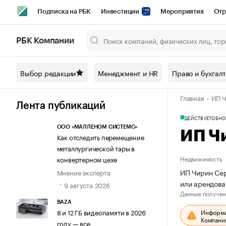
Подписка на РБК
Инвестиции
Мероприятия
Отр
Спорт
Школа управления РБК
РБК Образование
РБ
РБК Компании
Город
Стиль
Крипто
РБК Бизнес-среда
Дискусси
Выбор редакции
Менеджмент и HR
Право и бухгал
Спецпроекты СПб
Конференции СПб
Спецпроекты
Главная
ИП Ч
Технологии и медиа
Финансы
Рынок наличной валют
Лента публикаций
ДЕЙСТВУЕТ
ОБНО
ООО «МАЛЛЕНОМ СИСТЕМС»
ИП Ч
Как отследить перемещение
металлургической тары в
Недвижимость
конвертерном цехе
ИП Чирин Сер
Мнение эксперта
или арендов
9 августа 2026
Данные получен
BAZA
Информац
8 и 12 ГБ видеопамяти в 2026
Компания
году — все