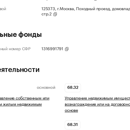
вой
125373, г.Москва, Походный проезд, домовлад
стр.2
ьные фонды
нный номер СФР
1316991791
еятельности
68.32
ОСНОВНОЙ
авление собственным или
Управление недвижимым имущест
м жилым недвижимым
вознаграждение или на договорн
основе
68.31