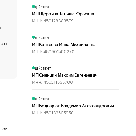
Economist
ДЕЙСТВУЕТ
Функции менеджмента: пять ключевых основ эффект
ИП Щербина Татьяна Юрьевна
управления
ИНН: 450128683579
а
ЕС разрешил конфискацию российской нефти — чем
Москва
ДЕЙСТВУЕТ
 это
Стресс обеспеченных людей: почему рост доходов 
ИП Каптеева Инна Михайловна
счастья
ИНН: 450902410270
Что обвинения против Павла Дурова значат для Tele
пользователей
ДЕЙСТВУЕТ
ИП Синицин Максим Евгеньевич
ИНН: 450211535706
ДЕЙСТВУЕТ
ИП Боднарюк Владимир Александрович
ИНН: 450132505956
овой