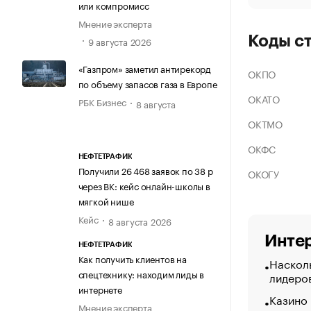
или компромисс
Мнение эксперта
Коды с
9 августа 2026
«Газпром» заметил антирекорд
ОКПО
по объему запасов газа в Европе
ОКАТО
РБК Бизнес
8 августа
ОКТМО
ОКФС
НЕФТЕТРАФИК
Получили 26 468 заявок по 38 р
ОКОГУ
через ВК: кейс онлайн-школы в
мягкой нише
Кейс
8 августа 2026
Интер
НЕФТЕТРАФИК
Как получить клиентов на
Насколь
спецтехнику: находим лиды в
лидеро
интернете
Казино
Мнение эксперта