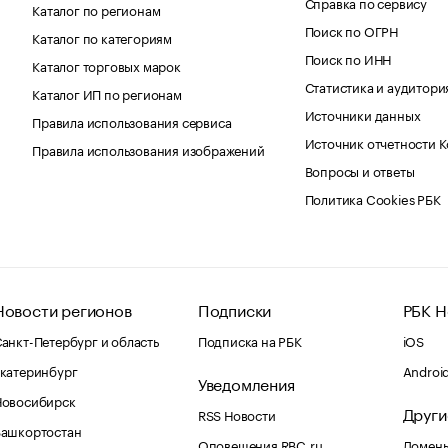
Справка по сервису
Каталог по регионам
Поиск по ОГРН
Каталог по категориям
Поиск по ИНН
Каталог торговых марок
Статистика и аудитори
Каталог ИП по регионам
Источники данных
Правила использования сервиса
Источник отчетности 
Правила использования изображений
Вопросы и ответы
Политика Cookies РБК
Новости регионов
Подписки
РБК Н
анкт-Петербург и область
Подписка на РБК
iOS
катеринбург
Androi
Уведомления
Новосибирск
Други
RSS Новости
Башкортостан
Оповещения RBC.ru
Домены