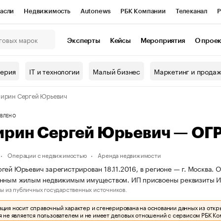
асли
Недвижимость
Autonews
РБК Компании
Телеканал
Р
К Курсы
РБК Life
Тренды
Визионеры
Национальные проекты
Эксперты
Кейсы
Мероприятия
О прое
онный клуб
Исследования
Кредитные рейтинги
Франшизы
Г
терия
IT и технологии
Малый бизнес
Маркетинг и прода
Проверка контрагентов
Политика
Экономика
Бизнес
ирин Сергей Юрьевич
ы
ВЛЕНО
ирин Сергей Юрьевич — ОГ
Операции с недвижимостью
Аренда недвижимости
гей Юрьевич зарегистрирован 18.11.2016, в регионе — г. Москва. 
анным жилым недвижимым имуществом. ИП присвоены реквизиты 
ы из публичных государственных источников.
ия носит справочный характер и сгенерирована на основании данных из откр
 не является пользователем и не имеет деловых отношений с сервисом РБК Ко