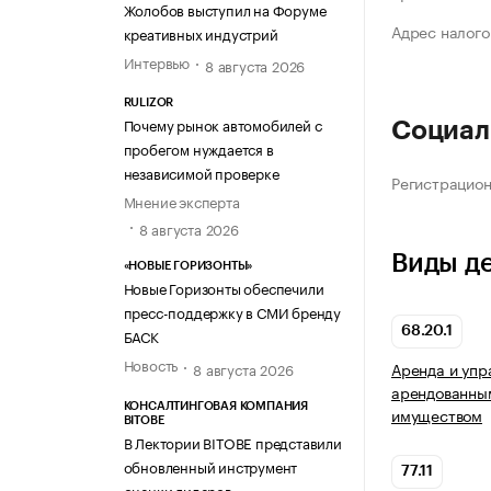
Жолобов выступил на Форуме
Адрес налого
креативных индустрий
Интервью
8 августа 2026
RULIZOR
Почему рынок автомобилей с
Социал
пробегом нуждается в
независимой проверке
Регистрацио
Мнение эксперта
8 августа 2026
Виды д
«НОВЫЕ ГОРИЗОНТЫ»
Новые Горизонты обеспечили
пресс-поддержку в СМИ бренду
68.20.1
БАСК
Новость
Аренда и упр
8 августа 2026
арендованны
КОНСАЛТИНГОВАЯ КОМПАНИЯ
имуществом
BITOBE
В Лектории BITOBE представили
обновленный инструмент
77.11
оценки лидеров