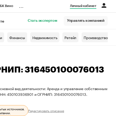
...
БК Вино
Личный кабинет
Стать экспертом
Управлять компанией
кте
азета
жи
Финансы
Недвижимость
Ретейл
Производство
РНИП: 316450100076013
Основной вид деятельности: Аренда и управление собственным
ИНН: 450103936901 и ОГРНИП: 316450100076013.
ытых источников.
Редактировать описание
мпании.