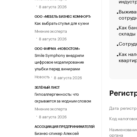
индуст
8 августа 2026
Выжива
сотруд
ООО «МЕБЕЛЬ БИЗНЕС КОМФОРТ»
Как выбрать стулья для кухни
Как бан
Мнение эксперта
склады
8 августа 2026
Сотрудн
ООО ФИРМА «НОВОСТОМ»
Как нал
Smile Symphony внедрили
кварти
цифровое моделирование
улыбки перед винирами
Новость
8 августа 2026
ЗЕЛЁНЫЙ ЛИСТ
Регист
Гипоаллергенность: что
скрывается за модным словом
Дата регистр
Мнение эксперта
8 августа 2026
Код налогово
АССОЦИАЦИЯ ПРЕДПРИНИМАТЕЛЕЙ
Наименование
Бизнес-спикер Алексей
органа