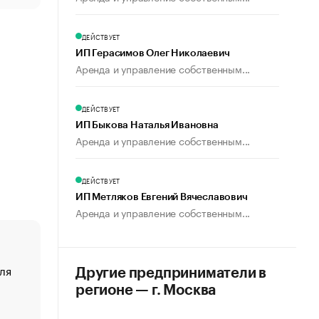
ДЕЙСТВУЕТ
ИП Герасимов Олег Николаевич
Аренда и управление собственным...
ДЕЙСТВУЕТ
ИП Быкова Наталья Ивановна
Аренда и управление собственным...
ДЕЙСТВУЕТ
ИП Метляков Евгений Вячеславович
Аренда и управление собственным...
ля
«От спорта тело стареет иначе». Как живет глава ко
Другие предприниматели в
создавшей GTA
регионе — г. Москва
«Деньги будут не нужны»: что рассказал Маск в инт