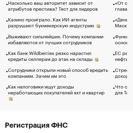
Насколько ваш авторитет зависит от
«От спо
атрибутов престижа? Тест для лидеров
глава к
Казино проиграло. Как ИИ-агенты
«Деньги
разрушают букмекерскую индустрию
Маск в 
Выживают сильнейших. Почему компании
Функции
избавляются от лучших сотрудников
основ э
Как банк Wildberries резко нарастил
ЕС раз
кредиты селлерам до атак на склады
нефти —
Сотрудники открыли новый способ вредить
Стресс 
компаниям. Зачем им это
доходов
Как налоговики ищут доходы
Что обв
неработающих покупателей яхт и квартир
для Tel
Регистрация ФНС