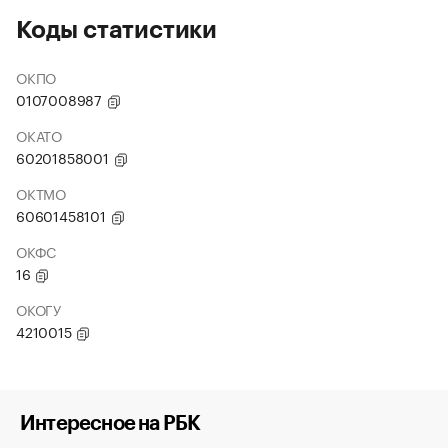
Коды статистики
ОКПО
0107008987
ОКАТО
60201858001
ОКТМО
60601458101
ОКФС
16
ОКОГУ
4210015
Интересное на РБК