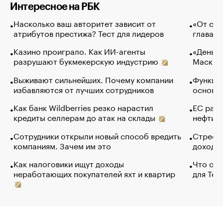
Интересное на РБК
Насколько ваш авторитет зависит от
«От спо
атрибутов престижа? Тест для лидеров
глава к
Казино проиграло. Как ИИ-агенты
«Деньги
разрушают букмекерскую индустрию
Маск в 
Выживают сильнейших. Почему компании
Функции
избавляются от лучших сотрудников
основ э
Как банк Wildberries резко нарастил
ЕС раз
кредиты селлерам до атак на склады
нефти —
Сотрудники открыли новый способ вредить
Стресс 
компаниям. Зачем им это
доходов
Как налоговики ищут доходы
Что обв
неработающих покупателей яхт и квартир
для Tel