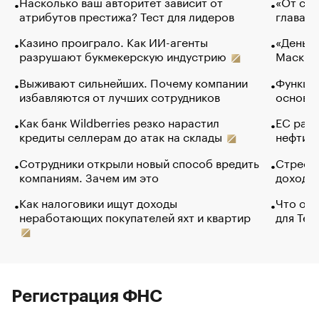
Насколько ваш авторитет зависит от
«От спо
атрибутов престижа? Тест для лидеров
глава к
Казино проиграло. Как ИИ-агенты
«Деньги
разрушают букмекерскую индустрию
Маск в 
Выживают сильнейших. Почему компании
Функции
избавляются от лучших сотрудников
основ э
Как банк Wildberries резко нарастил
ЕС раз
кредиты селлерам до атак на склады
нефти —
Сотрудники открыли новый способ вредить
Стресс 
компаниям. Зачем им это
доходов
Как налоговики ищут доходы
Что обв
неработающих покупателей яхт и квартир
для Tel
Регистрация ФНС