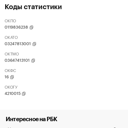
Коды статистики
ОКПО
0119836238
ОКАТО
03247813001
ОКТМО
03647413101
ОКФС
16
ОКОГУ
4210015
Интересное на РБК