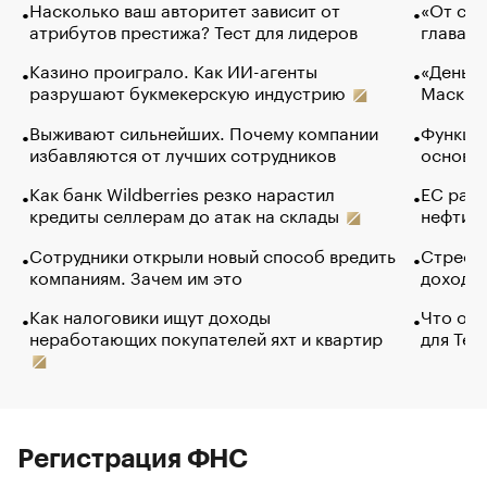
Насколько ваш авторитет зависит от
«От спо
атрибутов престижа? Тест для лидеров
глава к
Казино проиграло. Как ИИ-агенты
«Деньги
разрушают букмекерскую индустрию
Маск в 
Выживают сильнейших. Почему компании
Функции
избавляются от лучших сотрудников
основ э
Как банк Wildberries резко нарастил
ЕС раз
кредиты селлерам до атак на склады
нефти —
Сотрудники открыли новый способ вредить
Стресс 
компаниям. Зачем им это
доходов
Как налоговики ищут доходы
Что обв
неработающих покупателей яхт и квартир
для Tel
Регистрация ФНС