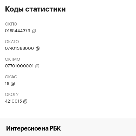
Коды статистики
ОКПО
0195444373
ОКАТО
07401368000
ОКТМО
07701000001
ОКФС
16
ОКОГУ
4210015
Интересное на РБК