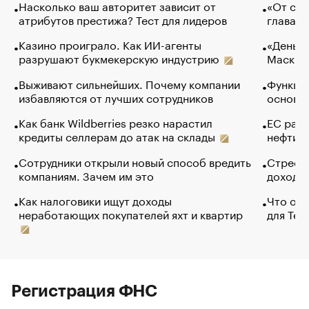
Насколько ваш авторитет зависит от
«От спо
атрибутов престижа? Тест для лидеров
глава к
Казино проиграло. Как ИИ-агенты
«Деньги
разрушают букмекерскую индустрию
Маск в 
Выживают сильнейших. Почему компании
Функции
избавляются от лучших сотрудников
основ э
Как банк Wildberries резко нарастил
ЕС раз
кредиты селлерам до атак на склады
нефти —
Сотрудники открыли новый способ вредить
Стресс 
компаниям. Зачем им это
доходов
Как налоговики ищут доходы
Что обв
неработающих покупателей яхт и квартир
для Tel
Регистрация ФНС