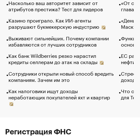
Насколько ваш авторитет зависит от
«От спо
атрибутов престижа? Тест для лидеров
глава к
Казино проиграло. Как ИИ-агенты
«Деньги
разрушают букмекерскую индустрию
Маск в 
Выживают сильнейших. Почему компании
Функции
избавляются от лучших сотрудников
основ э
Как банк Wildberries резко нарастил
ЕС раз
кредиты селлерам до атак на склады
нефти —
Сотрудники открыли новый способ вредить
Стресс 
компаниям. Зачем им это
доходов
Как налоговики ищут доходы
Что обв
неработающих покупателей яхт и квартир
для Tel
Регистрация ФНС