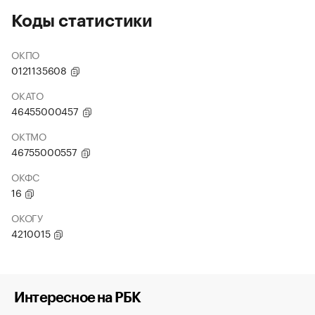
Коды статистики
ОКПО
0121135608
ОКАТО
46455000457
ОКТМО
46755000557
ОКФС
16
ОКОГУ
4210015
Интересное на РБК