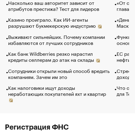
Насколько ваш авторитет зависит от
«От спо
атрибутов престижа? Тест для лидеров
глава к
Казино проиграло. Как ИИ-агенты
«Деньги
разрушают букмекерскую индустрию
Маск в 
Выживают сильнейших. Почему компании
Функции
избавляются от лучших сотрудников
основ э
Как банк Wildberries резко нарастил
ЕС раз
кредиты селлерам до атак на склады
нефти —
Сотрудники открыли новый способ вредить
Стресс 
компаниям. Зачем им это
доходов
Как налоговики ищут доходы
Что обв
неработающих покупателей яхт и квартир
для Tel
Регистрация ФНС