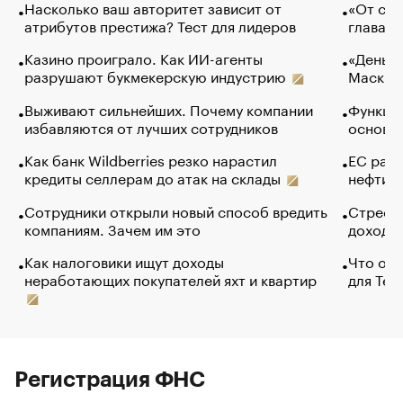
Насколько ваш авторитет зависит от
«От спо
атрибутов престижа? Тест для лидеров
глава к
Казино проиграло. Как ИИ-агенты
«Деньги
разрушают букмекерскую индустрию
Маск в 
Выживают сильнейших. Почему компании
Функции
избавляются от лучших сотрудников
основ э
Как банк Wildberries резко нарастил
ЕС раз
кредиты селлерам до атак на склады
нефти —
Сотрудники открыли новый способ вредить
Стресс 
компаниям. Зачем им это
доходов
Как налоговики ищут доходы
Что обв
неработающих покупателей яхт и квартир
для Tel
Регистрация ФНС