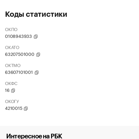
Коды статистики
ОКПО
0108943933
ОКАТО
63207501000
ОКТМО
63607101001
ОКФС
16
ОКОГУ
4210015
Интересное на РБК