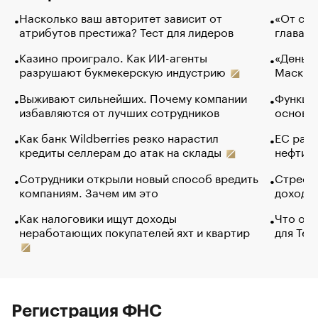
Насколько ваш авторитет зависит от
«От спо
атрибутов престижа? Тест для лидеров
глава к
Казино проиграло. Как ИИ-агенты
«Деньги
разрушают букмекерскую индустрию
Маск в 
Выживают сильнейших. Почему компании
Функции
избавляются от лучших сотрудников
основ э
Как банк Wildberries резко нарастил
ЕС раз
кредиты селлерам до атак на склады
нефти —
Сотрудники открыли новый способ вредить
Стресс 
компаниям. Зачем им это
доходов
Как налоговики ищут доходы
Что обв
неработающих покупателей яхт и квартир
для Tel
Регистрация ФНС