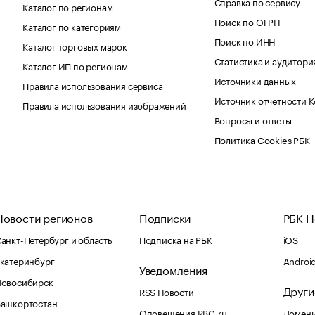
Справка по сервису
Каталог по регионам
Поиск по ОГРН
Каталог по категориям
Поиск по ИНН
Каталог торговых марок
Статистика и аудитори
Каталог ИП по регионам
Источники данных
Правила использования сервиса
Источник отчетности 
Правила использования изображений
Вопросы и ответы
Политика Cookies РБК
Новости регионов
Подписки
РБК Н
анкт-Петербург и область
Подписка на РБК
iOS
катеринбург
Androi
Уведомления
Новосибирск
Други
RSS Новости
Башкортостан
Оповещения RBC.ru
Домены