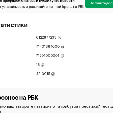
е профилем бизнеса и публикуйте новости
Получить дос
 узнаваемость и развивайте личный бренд на РБК
татистики
0122877233
71401364000
71701000001
16
4210015
есное на РБК
ко ваш авторитет зависит от атрибутов престижа? Тест д
в