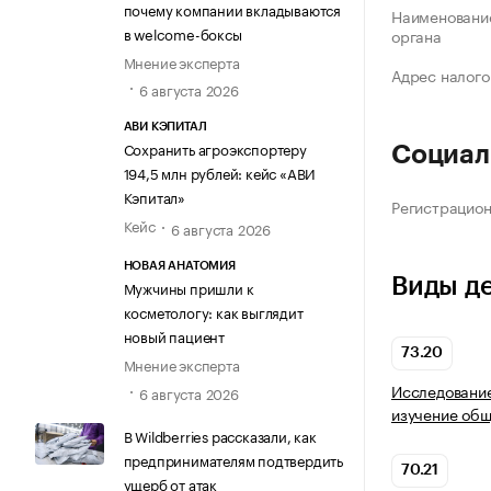
почему компании вкладываются
Наименование
в welcome-боксы
органа
Мнение эксперта
Адрес налого
6 августа 2026
АВИ КЭПИТАЛ
Сохранить агроэкспортеру
Социал
194,5 млн рублей: кейс «АВИ
Кэпитал»
Регистрацио
Кейс
6 августа 2026
НОВАЯ АНАТОМИЯ
Виды д
Мужчины пришли к
косметологу: как выглядит
новый пациент
73.20
Мнение эксперта
Исследование
6 августа 2026
изучение общ
В Wildberries рассказали, как
предпринимателям подтвердить
70.21
ущерб от атак