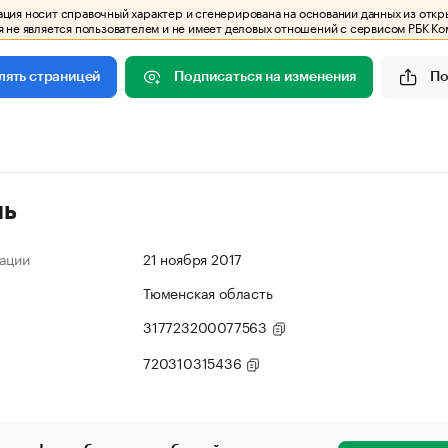
ия носит справочный характер и сгенерирована на основании данных из откр
 не является пользователем и не имеет деловых отношений с сервисом РБК Ко
Подписаться на изменения
По
лять страницей
ль
ации
21 ноября 2017
Тюменская область
317723200077563
720310315436