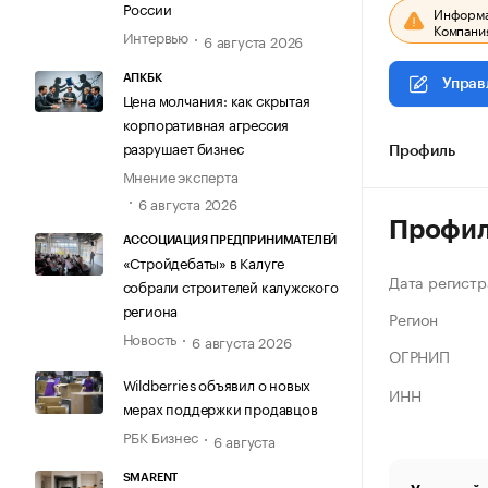
России
Информац
Компания
Интервью
6 августа 2026
АПКБК
Управ
Цена молчания: как скрытая
корпоративная агрессия
разрушает бизнес
Профиль
Мнение эксперта
6 августа 2026
Профи
АССОЦИАЦИЯ ПРЕДПРИНИМАТЕЛЕЙ
«Стройдебаты» в Калуге
Дата регистр
собрали строителей калужского
региона
Регион
Новость
6 августа 2026
ОГРНИП
Wildberries объявил о новых
ИНН
мерах поддержки продавцов
РБК Бизнес
6 августа
SMARENT