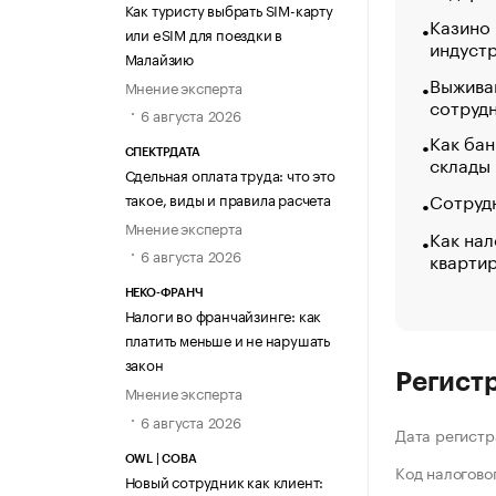
Как туристу выбрать SIM-карту
Казино
или eSIM для поездки в
индуст
Малайзию
Выжива
Мнение эксперта
сотруд
6 августа 2026
Как бан
СПЕКТРДАТА
склады
Сдельная оплата труда: что это
Сотрудн
такое, виды и правила расчета
Мнение эксперта
Как нал
6 августа 2026
кварти
НЕКО-ФРАНЧ
Налоги во франчайзинге: как
платить меньше и не нарушать
закон
Регист
Мнение эксперта
6 августа 2026
Дата регистр
OWL | СОВА
Код налогово
Новый сотрудник как клиент: