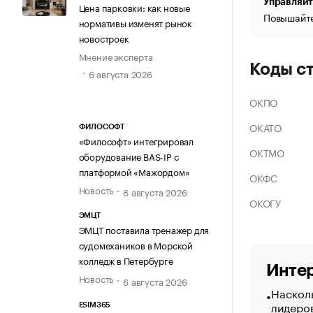
Управляйт
Цена парковки: как новые
Повышайте
нормативы изменят рынок
новостроек
Мнение эксперта
Коды с
6 августа 2026
ОКПО
ОКАТО
ФИЛОСОФТ
«Философт» интегрировал
ОКТМО
оборудование BAS-IP с
платформой «Мажордом»
ОКФС
Новость
6 августа 2026
ОКОГУ
ЭМЦТ
ЭМЦТ поставила тренажер для
судомехаников в Морской
колледж в Петербурге
Интер
Новость
6 августа 2026
Насколь
лидеро
ESIM365