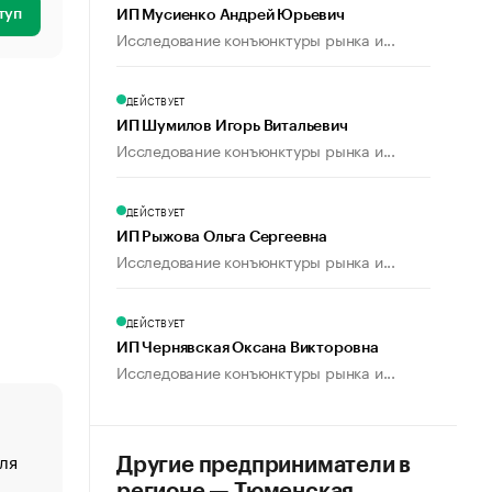
туп
ИП Мусиенко Андрей Юрьевич
Исследование конъюнктуры рынка и...
ДЕЙСТВУЕТ
ИП Шумилов Игорь Витальевич
Исследование конъюнктуры рынка и...
ДЕЙСТВУЕТ
ИП Рыжова Ольга Сергеевна
Исследование конъюнктуры рынка и...
ДЕЙСТВУЕТ
ИП Чернявская Оксана Викторовна
Исследование конъюнктуры рынка и...
ля
«От спорта тело стареет иначе». Как живет глава ко
Другие предприниматели в
создавшей GTA