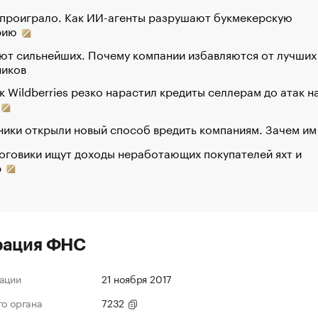
 проиграло. Как ИИ-агенты разрушают букмекерскую
рию
ют сильнейших. Почему компании избавляются от лучших
ников
к Wildberries резко нарастил кредиты селлерам до атак н
ики открыли новый способ вредить компаниям. Зачем им
оговики ищут доходы неработающих покупателей яхт и
р
рация ФНС
ации
21 ноября 2017
го органа
7232