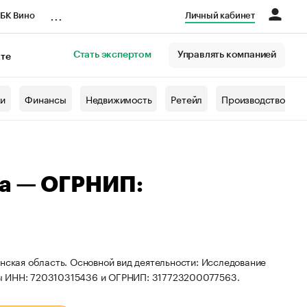
...
БК Вино
Личный кабинет
Стать экспертом
Управлять компанией
кте
азета
жи
Финансы
Недвижимость
Ретейл
Производство
на — ОГРНИП:
енская область. Основной вид деятельности: Исследование
ты ИНН: 720310315436 и ОГРНИП: 317723200077563.