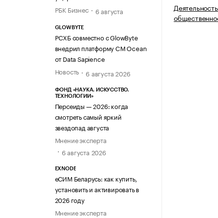
Деятельность
РБК Бизнес
6 августа
общественно
GLOWBYTE
РСХБ совместно с GlowByte
внедрил платформу CM Ocean
от Data Sapience
Новость
6 августа 2026
ФОНД «НАУКА. ИСКУССТВО.
ТЕХНОЛОГИИ»
Персеиды — 2026: когда
смотреть самый яркий
звездопад августа
Мнение эксперта
6 августа 2026
EXNODE
еСИМ Беларусь: как купить,
установить и активировать в
2026 году
Мнение эксперта