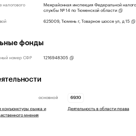
 налогового
Межрайонная инспекция Федеральной налог
службы № 14 по Тюменской области
вой
625009, Тюмень г, Товарное шоссе ул, д 15
ьные фонды
нный номер СФР
1216948305
еятельности
69.10
ОСНОВНОЙ
 конъюнктуры рынка и
Деятельность в области права
ественного мнения