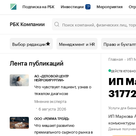
Подписка на РБК
Инвестиции
Мероприятия
Отр
Спорт
Школа управления РБК
РБК Образование
РБ
РБК Компании
Город
Стиль
Крипто
РБК Бизнес-среда
Дискусси
Выбор редакции
Менеджмент и HR
Право и бухгал
Спецпроекты СПб
Конференции СПб
Спецпроекты
Главная
ИП М
Технологии и медиа
Финансы
Рынок наличной валют
Лента публикаций
ДЕЙСТВУЕТ
ОБНО
АО «ДЕЛОВОЙ ЦЕНТР
ИП М
НЕЙРОХИРУРГИИ»
Что чувствует пациент, узнав о
3177
тяжелом диагнозе
Мнение эксперта
Услуги для бизн
6 августа 2026
ИП Маркова А
ООО «РЕММА ТРЕЙД»
конъюнктуры 
Что мешает развитию
Данные получен
премиального сырного рынка в