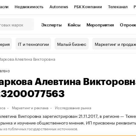
асли
Недвижимость
Autonews
РБК Компании
Телеканал
Р
К Курсы
РБК Life
Тренды
Визионеры
Национальные проекты
Эксперты
Кейсы
Мероприятия
О прое
онный клуб
Исследования
Кредитные рейтинги
Франшизы
Г
терия
IT и технологии
Малый бизнес
Маркетинг и прода
Проверка контрагентов
Политика
Экономика
Бизнес
аркова Алевтина Викторовна
ы
ВЛЕНО
аркова Алевтина Викторов
23200077563
еса
Маркетинг и реклама
Исследование рынка
левтина Викторовна зарегистрирован 21.11.2017, в регионе — Тюм
рынка и изучение общественного мнения. ИП присвоены реквизи
ы из публичных государственных источников.