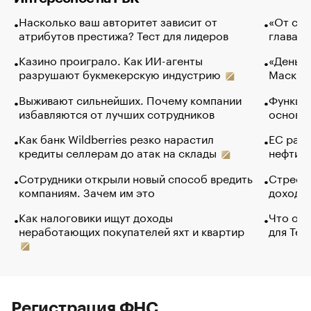
Насколько ваш авторитет зависит от
«От спо
атрибутов престижа? Тест для лидеров
глава к
Казино проиграло. Как ИИ-агенты
«Деньги
разрушают букмекерскую индустрию
Маск в 
Выживают сильнейших. Почему компании
Функции
избавляются от лучших сотрудников
основ э
Как банк Wildberries резко нарастил
ЕС раз
кредиты селлерам до атак на склады
нефти —
Сотрудники открыли новый способ вредить
Стресс 
компаниям. Зачем им это
доходов
Как налоговики ищут доходы
Что обв
неработающих покупателей яхт и квартир
для Tel
Регистрация ФНС