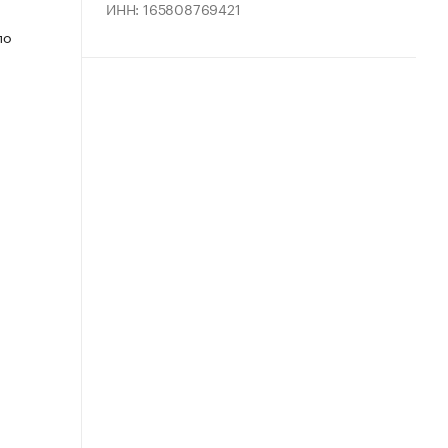
ИНН: 165808769421
по