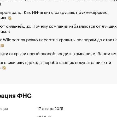
в
 проиграло. Как ИИ-агенты разрушают букмекерскую
рию
ют сильнейших. Почему компании избавляются от лучших
ников
к Wildberries резко нарастил кредиты селлерам до атак н
ики открыли новый способ вредить компаниям. Зачем им
оговики ищут доходы неработающих покупателей яхт и
р
рация ФНС
ации
17 января 2025