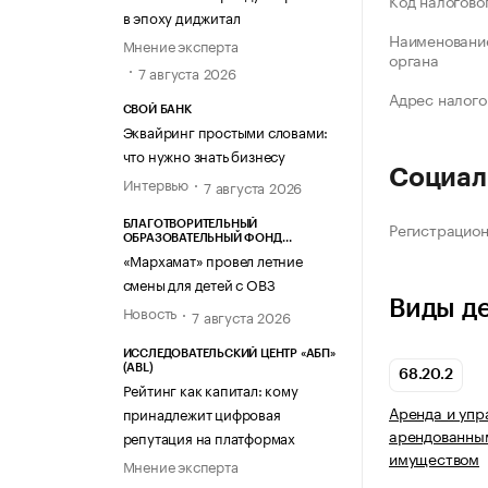
Код налогово
в эпоху диджитал
Наименование
Мнение эксперта
органа
7 августа 2026
Адрес налого
СВОЙ БАНК
Эквайринг простыми словами:
что нужно знать бизнесу
Социал
Интервью
7 августа 2026
Регистрацио
БЛАГОТВОРИТЕЛЬНЫЙ
ОБРАЗОВАТЕЛЬНЫЙ ФОНД
«МАРХАМАТ»
«Мархамат» провел летние
смены для детей с ОВЗ
Виды д
Новость
7 августа 2026
ИССЛЕДОВАТЕЛЬСКИЙ ЦЕНТР «АБП»
(ABL)
68.20.2
Рейтинг как капитал: кому
Аренда и упр
принадлежит цифровая
арендованны
репутация на платформах
имуществом
Мнение эксперта