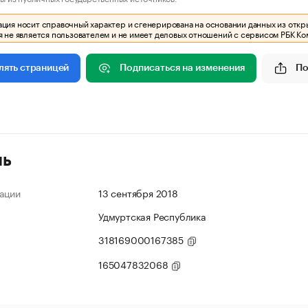
ия носит справочный характер и сгенерирована на основании данных из откр
 не является пользователем и не имеет деловых отношений с сервисом РБК Ко
Подписаться на изменения
По
лять страницей
ль
ации
13 сентября 2018
Удмуртская Республика
318169000167385
165047832068