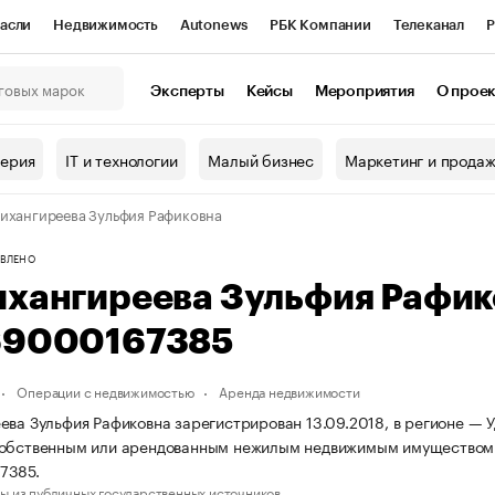
асли
Недвижимость
Autonews
РБК Компании
Телеканал
Р
К Курсы
РБК Life
Тренды
Визионеры
Национальные проекты
Эксперты
Кейсы
Мероприятия
О прое
онный клуб
Исследования
Кредитные рейтинги
Франшизы
Г
терия
IT и технологии
Малый бизнес
Маркетинг и прода
Проверка контрагентов
Политика
Экономика
Бизнес
ихангиреева Зульфия Рафиковна
ы
ВЛЕНО
ихангиреева Зульфия Рафи
69000167385
Операции с недвижимостью
Аренда недвижимости
ева Зульфия Рафиковна зарегистрирован 13.09.2018, в регионе — У
собственным или арендованным нежилым недвижимым имуществом
7385.
ы из публичных государственных источников.