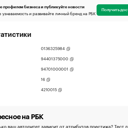
е профилем бизнеса и публикуйте новости
Получить дос
 узнаваемость и развивайте личный бренд на РБК
татистики
0136325984
94401375000
94701000001
16
4210015
есное на РБК
ко ваш авторитет зависит от атрибутов престижа? Тест д