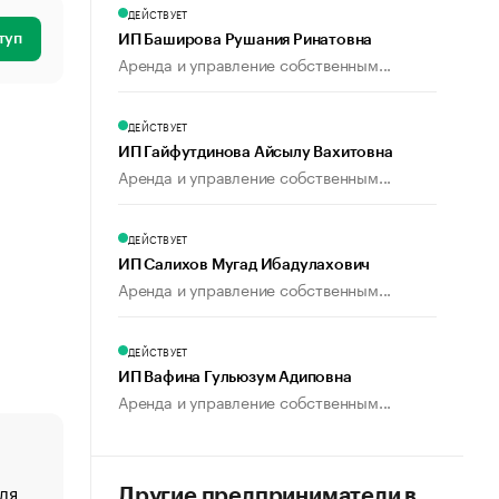
ДЕЙСТВУЕТ
туп
ИП Баширова Рушания Ринатовна
Аренда и управление собственным...
ДЕЙСТВУЕТ
ИП Гайфутдинова Айсылу Вахитовна
Аренда и управление собственным...
ДЕЙСТВУЕТ
ИП Салихов Мугад Ибадулахович
Аренда и управление собственным...
ДЕЙСТВУЕТ
ИП Вафина Гульюзум Адиповна
Аренда и управление собственным...
ля
«От спорта тело стареет иначе». Как живет глава ко
Другие предприниматели в