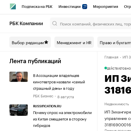
Подписка на РБК
Инвестиции
Мероприятия
Отр
Спорт
Школа управления РБК
РБК Образование
РБ
РБК Компании
Город
Стиль
Крипто
РБК Бизнес-среда
Дискусси
Выбор редакции
Менеджмент и HR
Право и бухгал
Спецпроекты СПб
Конференции СПб
Спецпроекты
Главная
ИП З
Технологии и медиа
Финансы
Рынок наличной валют
Лента публикаций
ДЕЙСТВУЕТ
ОБНО
В Ассоциации владельцев
ИП З
кинотеатров назвали «самый
страшный день» в году
3181
РБК Бизнес
8 августа
Недвижимость
RUSSIFICATION.RU
ИП Зихангире
Почему спрос на электромобили
управление 
из Китая смещается в сторону
31816900016
гибридов
Данные получен