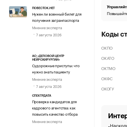
Управляйт
ПОВЕСТОК.НЕТ
Повышайте
Нужен ли военный билет для
получения загранпаспорта
Мнение эксперта
Коды с
7 августа 2026
ОКПО
АО «ДЕЛОВОЙ ЦЕНТР
ОКАТО
НЕЙРОХИРУРГИИ»
Судорожные приступы: что
ОКТМО
нужно знать пациенту
ОКФС
Мнение эксперта
7 августа 2026
ОКОГУ
СПЕКТРДАТА
Проверка кандидатов для
кадрового агентства: как
повысить качество отбора
Интер
Мнение эксперта
Насколь