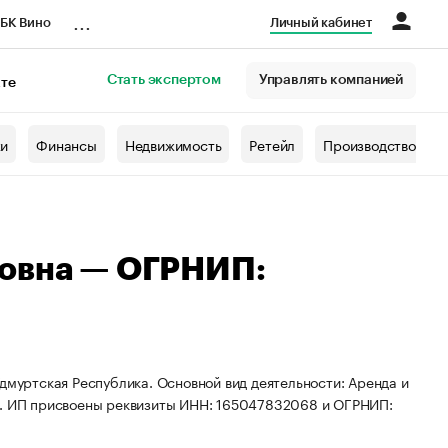
...
БК Вино
Личный кабинет
Стать экспертом
Управлять компанией
кте
азета
жи
Финансы
Недвижимость
Ретейл
Производство
ковна — ОГРНИП:
дмуртская Республика. Основной вид деятельности: Аренда и
. ИП присвоены реквизиты ИНН: 165047832068 и ОГРНИП: