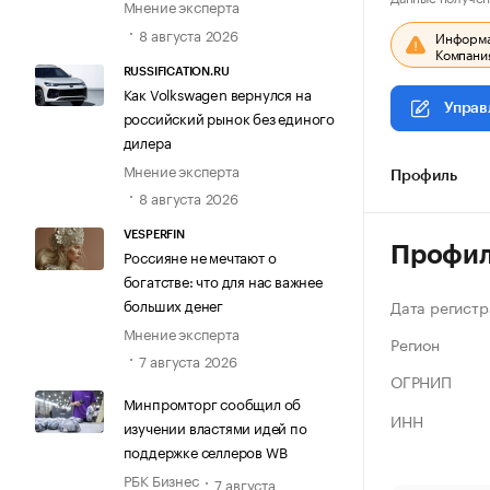
Мнение эксперта
8 августа 2026
Информац
Компания
RUSSIFICATION.RU
Как Volkswagen вернулся на
Управ
российский рынок без единого
дилера
Мнение эксперта
Профиль
8 августа 2026
VESPERFIN
Профи
Россияне не мечтают о
богатстве: что для нас важнее
больших денег
Дата регистр
Мнение эксперта
Регион
7 августа 2026
ОГРНИП
Минпромторг сообщил об
ИНН
изучении властями идей по
поддержке селлеров WB
РБК Бизнес
7 августа