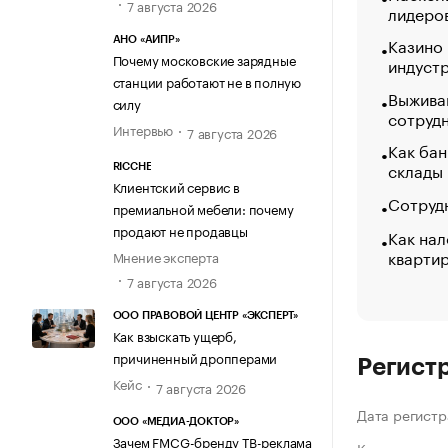
7 августа 2026
лидеро
Казино
АНО «АИПР»
Почему московские зарядные
индуст
станции работают не в полную
Выжива
силу
сотруд
Интервью
7 августа 2026
Как бан
склады
RICCHE
Клиентский сервис в
Сотрудн
премиальной мебели: почему
продают не продавцы
Как нал
кварти
Мнение эксперта
7 августа 2026
ООО ПРАВОВОЙ ЦЕНТР «ЭКСПЕРТ»
Как взыскать ущерб,
причиненный дропперами
Регист
Кейс
7 августа 2026
Дата регистр
ООО «МЕДИА-ДОКТОР»
Зачем FMCG-бренду ТВ-реклама