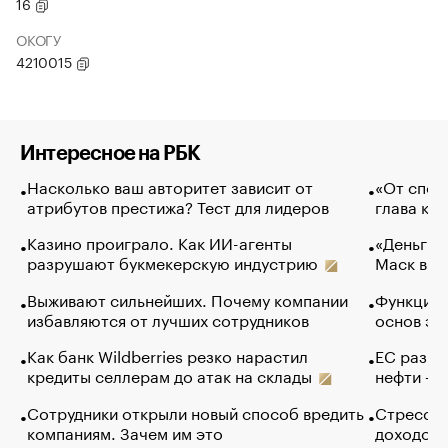
16
ОКОГУ
4210015
Интересное на РБК
Насколько ваш авторитет зависит от
«От спор
атрибутов престижа? Тест для лидеров
глава ко
Казино проиграло. Как ИИ-агенты
«Деньги б
разрушают букмекерскую индустрию
Маск в и
Выживают сильнейших. Почему компании
Функции 
избавляются от лучших сотрудников
основ эф
Как банк Wildberries резко нарастил
ЕС разре
кредиты селлерам до атак на склады
нефти — 
Сотрудники открыли новый способ вредить
Стресс о
компаниям. Зачем им это
доходов 