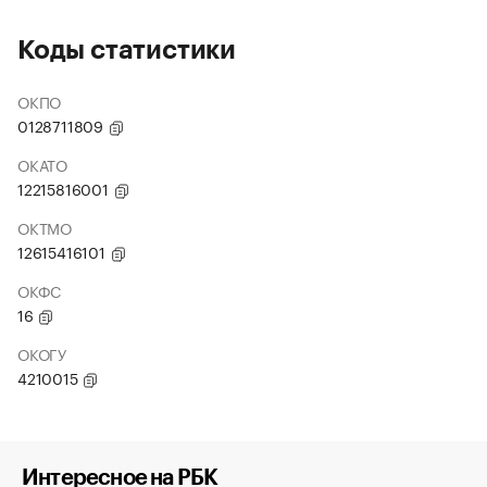
Коды статистики
ОКПО
0128711809
ОКАТО
12215816001
ОКТМО
12615416101
ОКФС
16
ОКОГУ
4210015
Интересное на РБК