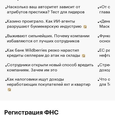
Насколько ваш авторитет зависит от
«От спо
атрибутов престижа? Тест для лидеров
глава к
Казино проиграло. Как ИИ-агенты
«Деньги
разрушают букмекерскую индустрию
Маск в 
Выживают сильнейших. Почему компании
Функции
избавляются от лучших сотрудников
основ э
Как банк Wildberries резко нарастил
ЕС раз
кредиты селлерам до атак на склады
нефти —
Сотрудники открыли новый способ вредить
Стресс 
компаниям. Зачем им это
доходов
Как налоговики ищут доходы
Что обв
неработающих покупателей яхт и квартир
для Tel
Регистрация ФНС