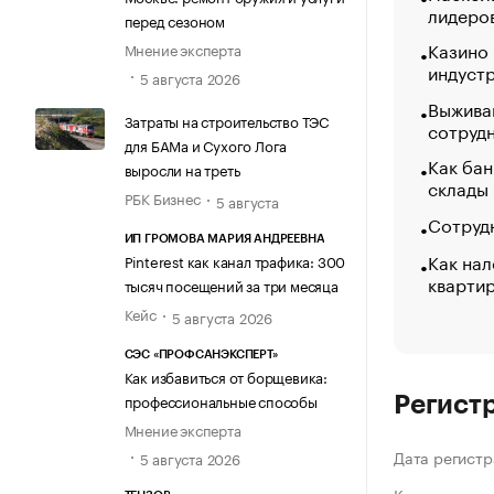
лидеро
перед сезоном
Казино
Мнение эксперта
индуст
5 августа 2026
Выжива
Затраты на строительство ТЭС
сотруд
для БАМа и Сухого Лога
Как бан
выросли на треть
склады
РБК Бизнес
5 августа
Сотрудн
ИП ГРОМОВА МАРИЯ АНДРЕЕВНА
Как нал
Pinterest как канал трафика: 300
кварти
тысяч посещений за три месяца
Кейс
5 августа 2026
СЭС «ПРОФСАНЭКСПЕРТ»
Как избавиться от борщевика:
профессиональные способы
Регист
Мнение эксперта
Дата регистр
5 августа 2026