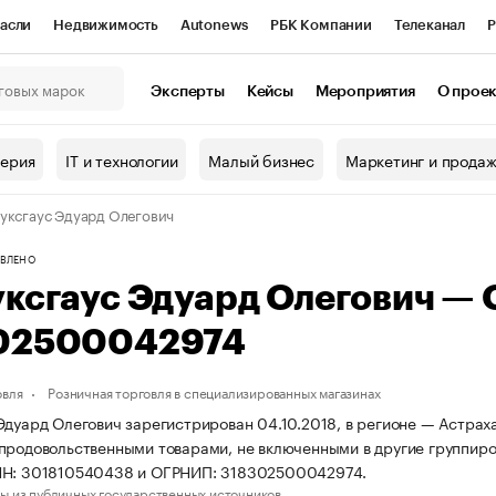
асли
Недвижимость
Autonews
РБК Компании
Телеканал
Р
К Курсы
РБК Life
Тренды
Визионеры
Национальные проекты
Эксперты
Кейсы
Мероприятия
О прое
онный клуб
Исследования
Кредитные рейтинги
Франшизы
Г
терия
IT и технологии
Малый бизнес
Маркетинг и прода
Проверка контрагентов
Политика
Экономика
Бизнес
уксгаус Эдуард Олегович
ы
ВЛЕНО
уксгаус Эдуард Олегович —
02500042974
овля
Розничная торговля в специализированных магазинах
Эдуард Олегович зарегистрирован 04.10.2018, в регионе — Астраха
продовольственными товарами, не включенными в другие группиро
НН: 301810540438 и ОГРНИП: 318302500042974.
ы из публичных государственных источников.