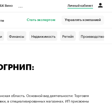
...
БК Вино
Личный кабинет
Стать экспертом
Управлять компанией
кте
азета
жи
Финансы
Недвижимость
Ретейл
Производство
 ОГРНИП:
нская область. Основной вид деятельности: Торговля
вки, в специализированных магазинах. ИП присвоены