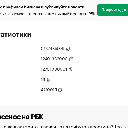
е профилем бизнеса и публикуйте новости
Получить дос
 узнаваемость и развивайте личный бренд на РБК
татистики
0137435509
12401383000
12701000001
16
4210015
есное на РБК
ко ваш авторитет зависит от атрибутов престижа? Тест д