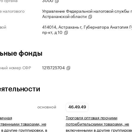
го органа
3000
 налогового
Управление Федеральной налоговой службы 
Астраханской области
вой
414014, Астрахань г, Губернатора Анатолия 
пр-кт, д 10
ьные фонды
нный номер СФР
1215725704
еятельности
46.49.49
ОСНОВНОЙ
ничная
Торговля оптовая прочими
твенными товарами, не
потребительскими товарами, не
в другие группировки, в
включенными в другие группиров