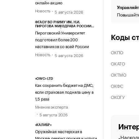
онлайн-акцию
Управляйт
Новость
5 августа 2026
Повышайте
ФГАОУ ВО РНИМУ ИМ. Н.И.
ПИРОГОВА МИНЗДРАВА РОССИИ
(ПИРОГОВСКИЙ УНИВЕРСИТЕТ)
Пироговский Университет
Коды с
подготовил более 200
наставников со всей России
ОКПО
Новость
5 августа 2026
ОКАТО
ОКТМО
«OWC» LTD
Как сохранить бюджет на ДМС,
ОКФС
если страховая подняла цену в
ОКОГУ
1,5 раза
Мнение эксперта
5 августа 2026
Интер
«КАЛИБР»
Оружейная мастерская в
Насколь
Москве: ремонт оружия и услуги