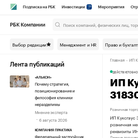
Подписка на РБК
Инвестиции
Мероприятия
Отр
Спорт
Школа управления РБК
РБК Образование
РБ
РБК Компании
Город
Стиль
Крипто
РБК Бизнес-среда
Дискусси
Выбор редакции
Менеджмент и HR
Право и бухгал
Спецпроекты СПб
Конференции СПб
Спецпроекты
Главная
ИП К
Технологии и медиа
Финансы
Рынок наличной валют
Лента публикаций
ДЕЙСТВУЕТ
ОБНО
«АЛЬКОН»
ИП К
Почему стратегия,
позиционирование и
3183
философия клиники
неразделимы
Розничная торг
Мнение эксперта
ИП Куксгаус 
6 августа 2026
розничная не
реквизиты И
КОМПАНИЯ ПРАКТИКА
Федеральный застройщик
Данные получен