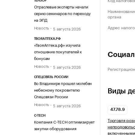
Код налогово
ТЕНЗОР
Отраслевые эксперты начали
Наименование
серию семинаров по переходу
органа
на ЭПД
Адрес налого
Новость
5 августа 2026
ТВОЯАПТЕКА.РФ
«ТвояАптека.рф» изучила
отношение покупателей к
Социал
бонусам
Новость
5 августа 2026
Регистрацио
СПЕЦСВЯЗЬ РОССИИ
Во Владимире прошел молебен
небесному покровителю
Виды д
Спецсвязи России
Новость
5 августа 2026
47.78.9
C-TECH
Торговля роз
Компания C-TECH оптимизирует
непродовольс
закупки оборудования
включенными 