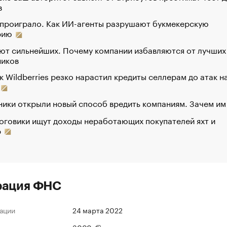
в
 проиграло. Как ИИ-агенты разрушают букмекерскую
рию
ют сильнейших. Почему компании избавляются от лучших
ников
к Wildberries резко нарастил кредиты селлерам до атак н
ики открыли новый способ вредить компаниям. Зачем им
оговики ищут доходы неработающих покупателей яхт и
р
рация ФНС
ации
24 марта 2022