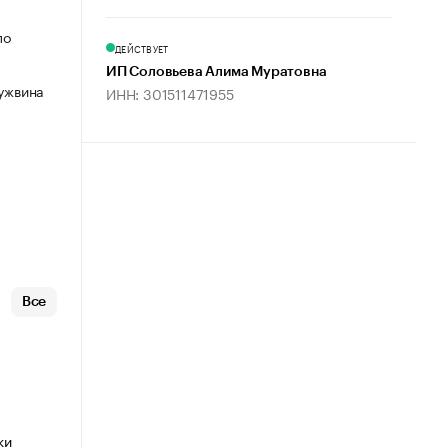
по
ДЕЙСТВУЕТ
ИП Соловьева Алима Муратовна
Гужвина
ИНН: 301511471955
Все
ки