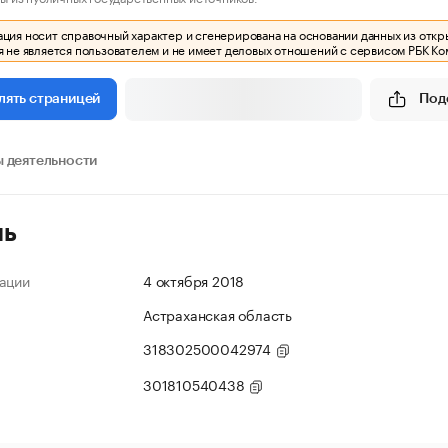
ия носит справочный характер и сгенерирована на основании данных из откр
 не является пользователем и не имеет деловых отношений с сервисом РБК Ко
Под
лять страницей
 деятельности
ль
ации
4 октября 2018
Астраханская область
318302500042974
301810540438