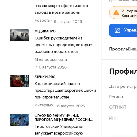
назвал секрет эффективного
Информац
выхода в новые регионы
Компания
Новость
6 августа 2026
Управ
МЕДИКАПРО
Ошибки руководителей в
проектных продажах, которые
Профиль
Виды
особенно дорого стоят
Мнение эксперта
6 августа 2026
Профи
STENKIN.PRO
Как технический надзор
Дата регистр
предотвращает дорогие ошибки
Регион
при строительстве
Интервью
6 августа 2026
ОГРНИП
ИНН
ФГАОУ ВО РНИМУ ИМ. Н.И.
ПИРОГОВА МИНЗДРАВА РОССИИ
(ПИРОГОВСКИЙ УНИВЕРСИТЕТ)
Пироговский Университет
запускает всероссийскую