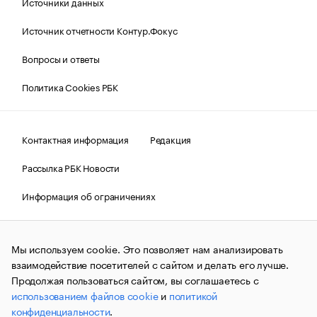
Источники данных
Источник отчетности Контур.Фокус
Вопросы и ответы
Политика Cookies РБК
Контактная информация
Редакция
Рассылка РБК Новости
Информация об ограничениях
Правовая информация
О соблюдении авторских прав
Мы используем cookie. Это позволяет нам анализировать
© АО «РОСБИЗНЕСКОНСАЛТИНГ»,
1995–2026.
Сообщения
и материалы информационного агентства «РБК»
взаимодействие посетителей с сайтом и делать его лучше.
(зарегистрировано Федеральной службой по надзору в сфере
Продолжая пользоваться сайтом, вы соглашаетесь с
связи, информационных технологий и массовых
использованием файлов cookie
и
политикой
коммуникаций (Роскомнадзор) 09.12.2015 за номером ИА
№ФС77-63848) сопровождаются пометкой «РБК». Отдельные
конфиденциальности
.