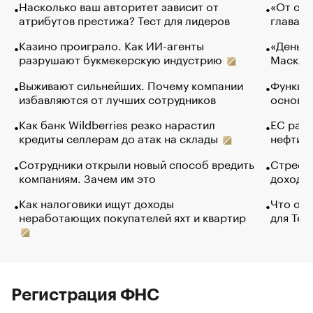
Насколько ваш авторитет зависит от
«От спо
атрибутов престижа? Тест для лидеров
глава к
Казино проиграло. Как ИИ-агенты
«Деньги
разрушают букмекерскую индустрию
Маск в 
Выживают сильнейших. Почему компании
Функции
избавляются от лучших сотрудников
основ э
Как банк Wildberries резко нарастил
ЕС раз
кредиты селлерам до атак на склады
нефти —
Сотрудники открыли новый способ вредить
Стресс 
компаниям. Зачем им это
доходов
Как налоговики ищут доходы
Что обв
неработающих покупателей яхт и квартир
для Tel
Регистрация ФНС