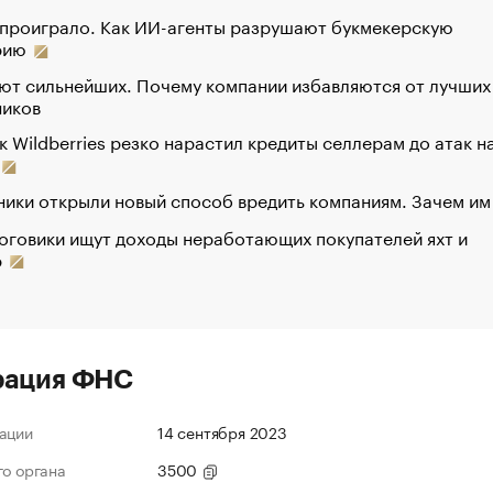
 проиграло. Как ИИ-агенты разрушают букмекерскую
рию
ют сильнейших. Почему компании избавляются от лучших
ников
к Wildberries резко нарастил кредиты селлерам до атак н
ики открыли новый способ вредить компаниям. Зачем им
оговики ищут доходы неработающих покупателей яхт и
р
рация ФНС
ации
14 сентября 2023
го органа
3500