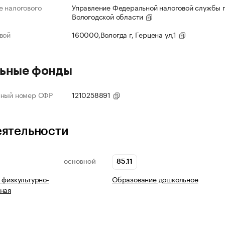
 налогового
Управление Федеральной налоговой службы 
Вологодской области
вой
160000,Вологда г, Герцена ул,1
ьные фонды
нный номер СФР
1210258891
еятельности
85.11
ОСНОВНОЙ
 физкультурно-
Образование дошкольное
ная