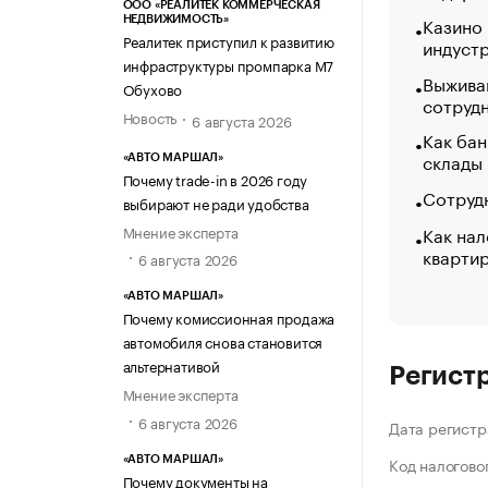
ООО «РЕАЛИТЕК КОММЕРЧЕСКАЯ
Казино
НЕДВИЖИМОСТЬ»
Реалитек приступил к развитию
индуст
инфраструктуры промпарка М7
Выжива
Обухово
сотруд
Новость
6 августа 2026
Как бан
склады
«АВТО МАРШАЛ»
Почему trade-in в 2026 году
Сотрудн
выбирают не ради удобства
Как нал
Мнение эксперта
кварти
6 августа 2026
«АВТО МАРШАЛ»
Почему комиссионная продажа
автомобиля снова становится
альтернативой
Регист
Мнение эксперта
6 августа 2026
Дата регистр
Код налогово
«АВТО МАРШАЛ»
Почему документы на