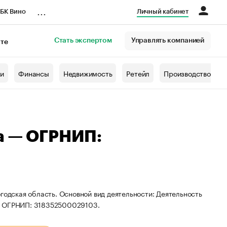
...
БК Вино
Личный кабинет
Стать экспертом
Управлять компанией
кте
азета
жи
Финансы
Недвижимость
Ретейл
Производство
а — ОГРНИП:
годская область. Основной вид деятельности: Деятельность
 и ОГРНИП: 318352500029103.