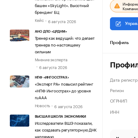
Информац
башен «SkyLight». Высотный
Компания
брендинг БЦ
Кейс
6 августа 2026
Управ
АНО ДПО «ЦРДНМ»
Тренер как ведущий: что делает
Профиль
тренера по-настоящему
сильным
Мнение эксперта
Профи
6 августа 2026
НПФ «ИНГОССТРАХ»
Дата регистр
«Эксперт РА» повысил рейтинг
Регион
«НПФ Ингосстрах» до уровня
ruAAA
ОГРНИП
Новость
6 августа 2026
ИНН
ВЫСШАЯ ШКОЛА ЭКОНОМИКИ
Исследователи ВШЭ показали,
как создавать регуляторную ДНК
напрямую