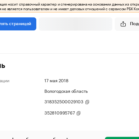
ия носит справочный характер и сгенерирована на основании данных из откр
 не является пользователем и не имеет деловых отношений с сервисом РБК Ко
Под
лять страницей
ль
ации
17 мая 2018
Вологодская область
318352500029103
352810995767