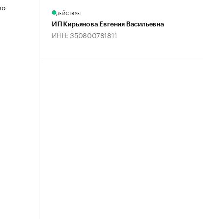
по
ДЕЙСТВУЕТ
ИП Кирьянова Евгения Васильевна
ИНН: 350800781811