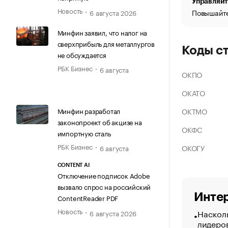
Управляйт
Новость
Повышайте
6 августа 2026
Минфин заявил, что налог на
сверхприбыль для металлургов
Коды с
не обсуждается
РБК Бизнес
6 августа
ОКПО
ОКАТО
ОКТМО
Минфин разработал
законопроект об акцизе на
ОКФС
импортную сталь
РБК Бизнес
ОКОГУ
6 августа
CONTENT AI
Отключение подписок Adobe
вызвало спрос на российский
Интер
ContentReader PDF
Новость
Насколь
6 августа 2026
лидеро