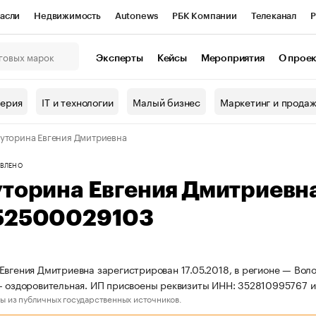
асли
Недвижимость
Autonews
РБК Компании
Телеканал
Р
К Курсы
РБК Life
Тренды
Визионеры
Национальные проекты
Эксперты
Кейсы
Мероприятия
О прое
онный клуб
Исследования
Кредитные рейтинги
Франшизы
Г
терия
IT и технологии
Малый бизнес
Маркетинг и прода
Проверка контрагентов
Политика
Экономика
Бизнес
уторина Евгения Дмитриевна
ы
ВЛЕНО
уторина Евгения Дмитриевн
52500029103
Евгения Дмитриевна зарегистрирован 17.05.2018, в регионе — Воло
- оздоровительная. ИП присвоены реквизиты ИНН: 352810995767
ы из публичных государственных источников.