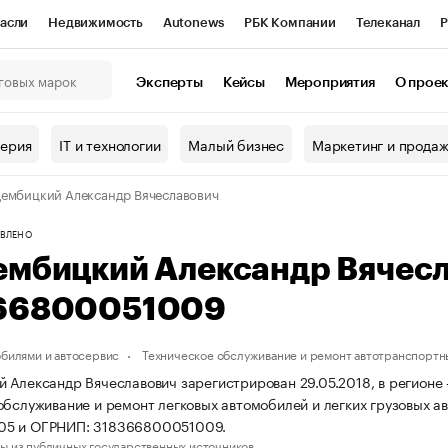
асли
Недвижимость
Autonews
РБК Компании
Телеканал
Р
К Курсы
РБК Life
Тренды
Визионеры
Национальные проекты
Эксперты
Кейсы
Мероприятия
О прое
онный клуб
Исследования
Кредитные рейтинги
Франшизы
Г
терия
IT и технологии
Малый бизнес
Маркетинг и прода
Проверка контрагентов
Политика
Экономика
Бизнес
ембицкий Александр Вячеславович
ы
ВЛЕНО
ембицкий Александр Вячес
66800051009
обилями и автосервис
Техническое обслуживание и ремонт автотранспортн
 Александр Вячеславович зарегистрирован 29.05.2018, в регионе 
обслуживание и ремонт легковых автомобилей и легких грузовых 
5 и ОГРНИП: 318366800051009.
ы из публичных государственных источников.