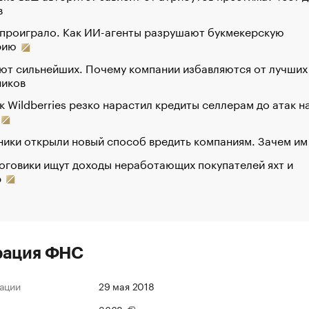
в
 проиграло. Как ИИ-агенты разрушают букмекерскую
рию
ют сильнейших. Почему компании избавляются от лучших
ников
к Wildberries резко нарастил кредиты селлерам до атак н
ики открыли новый способ вредить компаниям. Зачем им
оговики ищут доходы неработающих покупателей яхт и
р
рация ФНС
ации
29 мая 2018