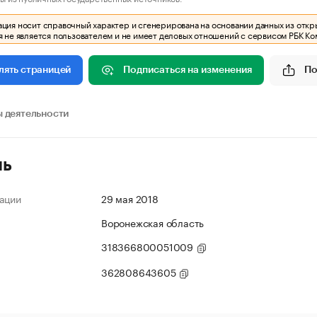
ия носит справочный характер и сгенерирована на основании данных из откр
 не является пользователем и не имеет деловых отношений с сервисом РБК Ко
Подписаться на изменения
По
лять страницей
 деятельности
ль
ации
29 мая 2018
Воронежская область
318366800051009
362808643605