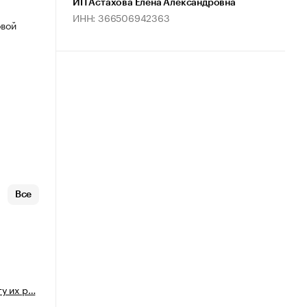
ИП Астахова Елена Александровна
ИНН: 366506942363
овой
Все
ту их р…