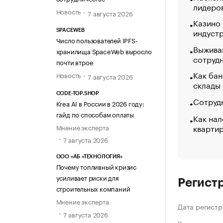
лидеро
Новость
7 августа 2026
Казино
индуст
SPACEWEB
Число пользователей IPFS-
Выжива
хранилища SpaceWeb выросло
сотруд
почти втрое
Как бан
Новость
7 августа 2026
склады
CODE-TOP.SHOP
Сотрудн
Krea AI в России в 2026 году:
гайд по способам оплаты
Как нал
кварти
Мнение эксперта
7 августа 2026
ООО «АБ «ТЕХНОЛОГИЯ»
Почему топливный кризис
усиливает риски для
Регист
строительных компаний
Мнение эксперта
Дата регистр
7 августа 2026