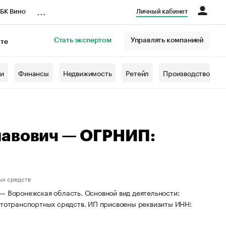
...
БК Вино
Личный кабинет
Стать экспертом
Управлять компанией
кте
азета
жи
Финансы
Недвижимость
Ретейл
Производство
лавович — ОГРНИП:
ых средств
— Воронежская область. Основной вид деятельности:
автотранспортных средств. ИП присвоены реквизиты ИНН: