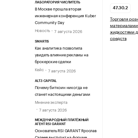
ЛАБОРАТОРИЯ ЧИСЛИТЕЛЬ
В Москве прошла вторая
47.30.2
инженерная конференция Kuber
Торговля роз
Community Day
материалами
Новость
7 августа 2026
жидкостями д
средств
SMARTIS
Как аналитика позволила
увидеть влияние рекламы на
брокерские сделки
Кейс
7 августа 2026
ALT3 CAPITAL
Почему биткоин никогда не
станет настоящими деньгами
Мнение эксперта
7 августа 2026
МЕЖДУНАРОДНЫЙ ПЛАТЁЖНЫЙ
АГЕНТ RSI GARANT
Основатель RSI GARANT Ярослав
Салеев выступит на форуме