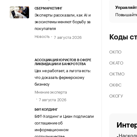
Управляйт
СБЕРМАРКЕТИНГ
Повышайте
Эксперты рассказали, как AI и
экосистемы меняют борьбу за
покупателя
Новость
Коды с
7 августа 2026
ОКПО
АССОЦИАЦИЯ ЮРИСТОВ В СФЕРЕ
ОКАТО
ЛИКВИДАЦИИ И БАНКРОТСТВА
Цех не работает, а льгота есть:
ОКТМО
что доказать фермерскому
бизнесу
ОКФС
Мнение эксперта
ОКОГУ
7 августа 2026
БФТ-ХОЛДИНГ
БФТ-Холдинг и Циан подписали
соглашение об
Интер
информационном
Насколь
сотрудничестве