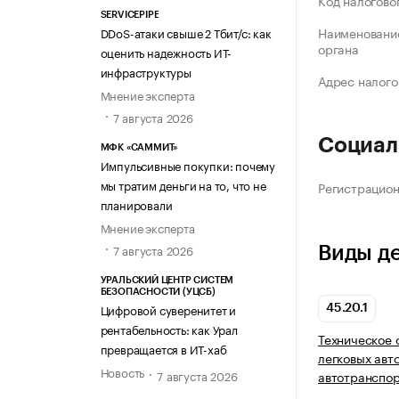
Код налогово
SERVICEPIPE
Наименование
DDoS-атаки свыше 2 Тбит/с: как
органа
оценить надежность ИТ-
инфраструктуры
Адрес налого
Мнение эксперта
7 августа 2026
Социал
МФК «САММИТ»
Импульсивные покупки: почему
мы тратим деньги на то, что не
Регистрацио
планировали
Мнение эксперта
7 августа 2026
Виды д
УРАЛЬСКИЙ ЦЕНТР СИСТЕМ
БЕЗОПАСНОСТИ (УЦСБ)
Цифровой суверенитет и
45.20.1
рентабельность: как Урал
Техническое 
превращается в ИТ-хаб
легковых авт
Новость
7 августа 2026
автотранспор