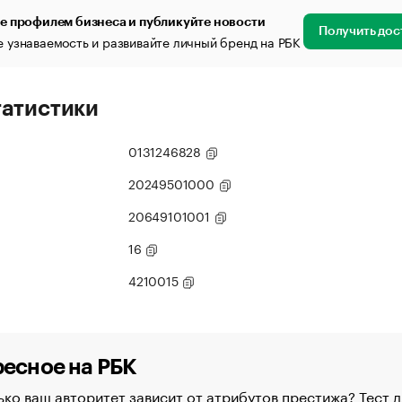
е профилем бизнеса и публикуйте новости
Получить дос
 узнаваемость и развивайте личный бренд на РБК
татистики
0131246828
20249501000
20649101001
16
4210015
есное на РБК
ко ваш авторитет зависит от атрибутов престижа? Тест д