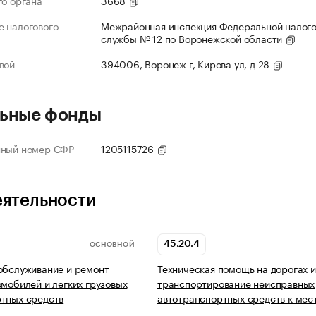
го органа
3668
 налогового
Межрайонная инспекция Федеральной налог
службы № 12 по Воронежской области
вой
394006, Воронеж г, Кирова ул, д 28
ьные фонды
нный номер СФР
1205115726
еятельности
45.20.4
ОСНОВНОЙ
обслуживание и ремонт
Техническая помощь на дорогах и
омобилей и легких грузовых
транспортирование неисправных
тных средств
автотранспортных средств к мес