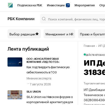
Подписка на РБК
Инвестиции
Мероприятия
Отр
Спорт
Школа управления РБК
РБК Образование
РБ
РБК Компании
Город
Стиль
Крипто
РБК Бизнес-среда
Дискусси
Выбор редакции
Менеджмент и HR
Право и бухгал
Спецпроекты СПб
Конференции СПб
Спецпроекты
Главная
ИП Д
Технологии и медиа
Финансы
Рынок наличной валют
Лента публикаций
ДЕЙСТВУЕТ
ОБНО
ООО «КОНСАЛТИНГОВАЯ
ИП Д
КОМПАНИЯ «ГИД ПО ГОЗ»
Как подтвердить фактическую
3183
себестоимость в ГОЗ
Мнение эксперта
Торговля автом
7 августа 2026
ИП Дембицкий
SILA UNION
Техническое 
SILA Union на Невском форуме о
36280864360
корпоративной архитектуре для
Данные получен