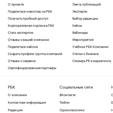
О проекте
Лента публикаций
Поделиться новостью на РБК
Эксперты
Получить пробный доступ
Выбор редакции
Корпоративная подписка РБК
Кейсы
Стать экспертом
Вебинары
Отзывы о вашей компании
Мероприятия
Поделиться кейсом
Учебник РБК Компании
Создать профиль группы компаний
Статьи о бизнесе
Отзывы о сервисе
Словарь PR и маркетинга
Сертифицированные партнеры
РБК
Социальные сети
О компании
ВКонтакте
С
Контактная информация
Twitter
Е
Редакция
Одноклассники