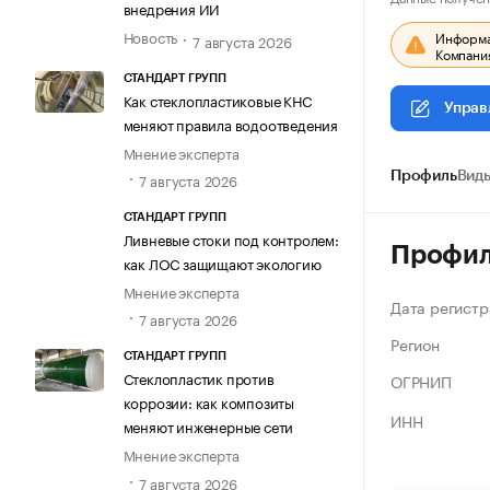
внедрения ИИ
Новость
Информац
7 августа 2026
Компания
СТАНДАРТ ГРУПП
Как стеклопластиковые КНС
Управ
меняют правила водоотведения
Мнение эксперта
Профиль
Виды
7 августа 2026
СТАНДАРТ ГРУПП
Ливневые стоки под контролем:
Профи
как ЛОС защищают экологию
Мнение эксперта
Дата регистр
7 августа 2026
Регион
СТАНДАРТ ГРУПП
Стеклопластик против
ОГРНИП
коррозии: как композиты
ИНН
меняют инженерные сети
Мнение эксперта
7 августа 2026